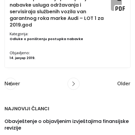
nabavke usluga održavanja i
servisiraja službenih vozila van
garantnog roka marke Audi – LOT 1 za
2019.god
Kategorija:
Odluke o poništenju postupka nabavke
Objavljeno:
14. јануар 2019.
Newer
Older
NAJNOVIJI ČLANCI
Obavještenje o objavljenim izvještajima finansijske
revizije