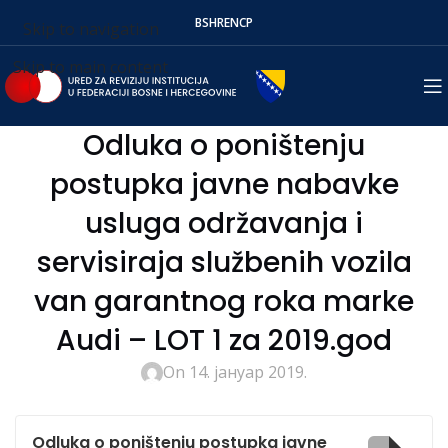
BS
HR
EN
СР
Skip to navigation
Skip to main content
Odluka o poništenju
postupka javne nabavke
usluga održavanja i
servisiraja službenih vozila
van garantnog roka marke
Audi – LOT 1 za 2019.god
On 14. јануар 2019.
Odluka o poništenju postupka javne