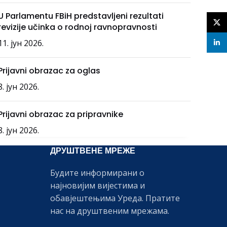
U Parlamentu FBiH predstavljeni rezultati
X
revizije učinka o rodnoj ravnopravnosti
11. јун 2026.
linke
Prijavni obrazac za oglas
8. јун 2026.
Prijavni obrazac za pripravnike
8. јун 2026.
ДРУШТВЕНЕ МРЕЖЕ
Будите информирани о
најновијим вијестима и
обавјештењима Уреда. Пратите
нас на друштвеним мрежама.