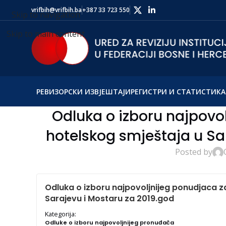
vrifbih@vrifbih.ba
+387 33 723 550
Skip to navigation
Skip to main content
РЕВИЗОРСКИ ИЗВЈЕШТАЈИ
РЕГИСТРИ И СТАТИСТИКА
Odluka o izboru najpovo
hotelskog smještaja u Sa
Posted by
Odluka o izboru najpovoljnijeg ponudjaca z
Sarajevu i Mostaru za 2019.god
Kategorija:
Odluke o izboru najpovoljnijeg pronuđača