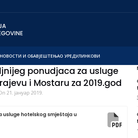
НОВОСТИ И ОБАВЈЕШТЕЊА
О УРЕДУ
ЛИНКОВИ
ljnijeg ponudjaca za usluge
rajevu i Mostaru za 2019.god
On 21. јануар 2019.
a usluge hotelskog smještaja u