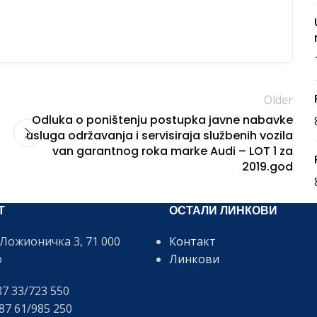
Older
Odluka o poništenju postupka javne nabavke
usluga održavanja i servisiraja službenih vozila
van garantnog roka marke Audi – LOT 1 za
2019.god
Т
ОСТАЛИ ЛИНКОВИ
Ложионичка 3, 71 000
Контакт
о
Линкови
7 33/723 550
7 61/985 250