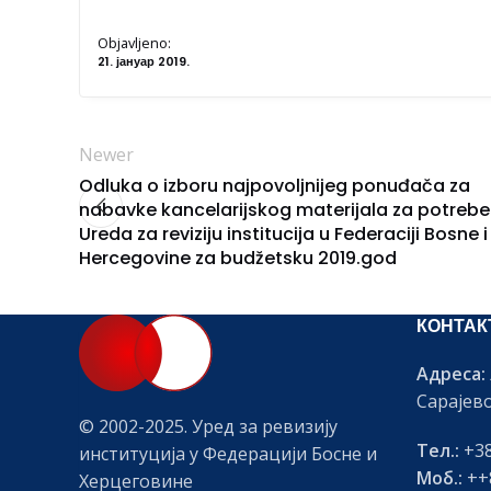
Objavljeno:
21. јануар 2019.
Newer
Odluka o izboru najpovoljnijeg ponuđača za
nabavke kancelarijskog materijala za potrebe
Ureda za reviziju institucija u Federaciji Bosne i
Hercegovine za budžetsku 2019.god
КОНТАК
Адреса:
Сарајев
© 2002-2025. Уред за ревизију
Тел.:
+38
институција у Федерацији Босне и
Моб.:
++8
Херцеговине