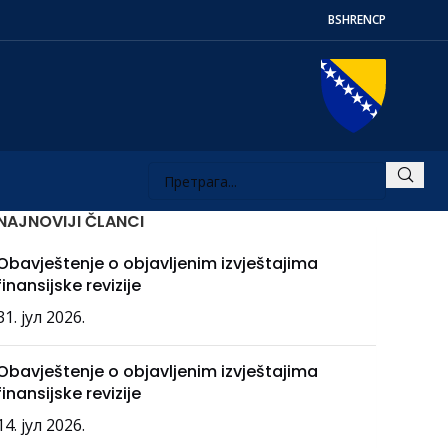
BS
HR
EN
СР
NAJNOVIJI ČLANCI
Obavještenje o objavljenim izvještajima
finansijske revizije
31. јул 2026.
Obavještenje o objavljenim izvještajima
finansijske revizije
14. јул 2026.