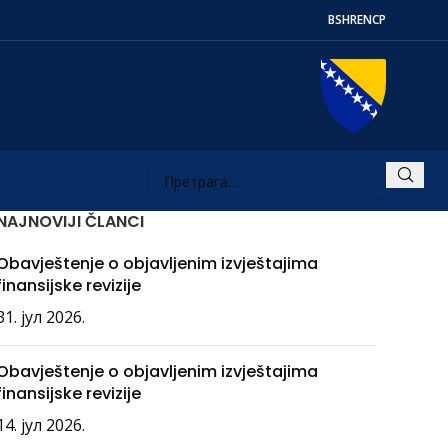
BS
HR
EN
СР
NAJNOVIJI ČLANCI
Obavještenje o objavljenim izvještajima
finansijske revizije
31. јул 2026.
Obavještenje o objavljenim izvještajima
finansijske revizije
14. јул 2026.