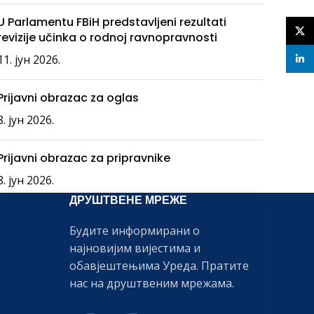
U Parlamentu FBiH predstavljeni rezultati
X
revizije učinka o rodnoj ravnopravnosti
11. јун 2026.
linke
Prijavni obrazac za oglas
8. јун 2026.
Prijavni obrazac za pripravnike
8. јун 2026.
ДРУШТВЕНЕ МРЕЖЕ
Будите информирани о
најновијим вијестима и
обавјештењима Уреда. Пратите
нас на друштвеним мрежама.