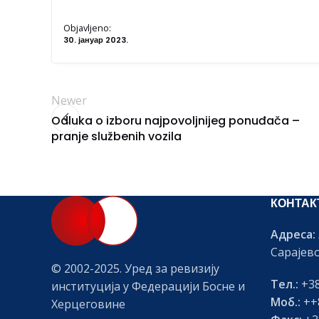
Objavljeno:
30. јануар 2023.
Newer
Odluka o izboru najpovoljnijeg ponuđača –
pranje službenih vozila
КОНТАК
Адреса:
Сарајев
© 2002-2025. Уред за ревизију
Тел.:
+38
институција у Федерацији Босне и
Моб.:
++8
Херцеговине