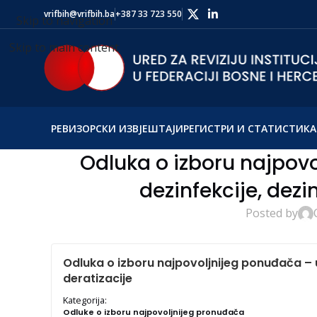
vrifbih@vrifbih.ba
+387 33 723 550
Skip to navigation
Skip to main content
РЕВИЗОРСКИ ИЗВЈЕШТАЈИ
РЕГИСТРИ И СТАТИСТИКА
Odluka o izboru najpov
dezinfekcije, dezin
Posted by
Odluka o izboru najpovoljnijeg ponuđača – us
deratizacije
Kategorija:
Odluke o izboru najpovoljnijeg pronuđača