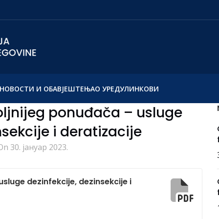
НОВОСТИ И ОБАВЈЕШТЕЊА
О УРЕДУ
ЛИНКОВИ
oljnijeg ponuđača – usluge
sekcije i deratizacije
On 30. јануар 2023.
luge dezinfekcije, dezinsekcije i