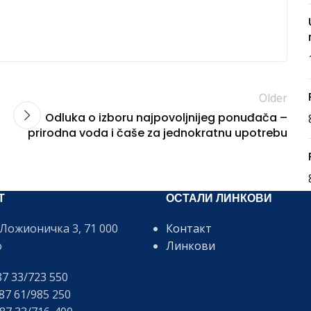
Older
Odluka o izboru najpovoljnijeg ponuđača –
prirodna voda i čaše za jednokratnu upotrebu
Т
ОСТАЛИ ЛИНКОВИ
Ложионичка 3, 71 000
Контакт
о
Линкови
7 33/723 550
7 61/985 250