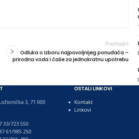
Prethodni
Odluka o izboru najpovoljnijeg ponuđača –
prirodna voda i čaše za jednokratnu upotrebu
T
OSTALI LINKOVI
ožionička 3, 71 000
Kontakt
Linkovi
 33/723 550
7 61/985 250