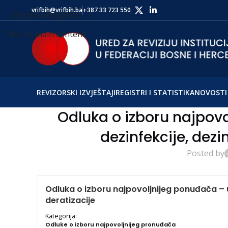
vrifbih@vrifbih.ba
+387 33 723 550
Skip to navigation
Skip to main content
REVIZORSKI IZVJEŠTAJI
REGISTRI I STATISTIKA
NOVOSTI 
Odluka o izboru najpov
dezinfekcije, dezin
Posted by
Odluka o izboru najpovoljnijeg ponuđača – us
deratizacije
Kategorija:
Odluke o izboru najpovoljnijeg pronuđača