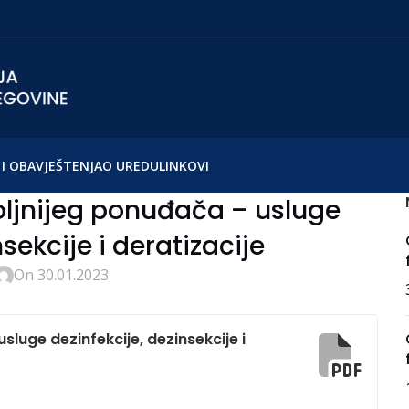
I OBAVJEŠTENJA
O UREDU
LINKOVI
oljnijeg ponuđača – usluge
sekcije i deratizacije
On 30.01.2023
luge dezinfekcije, dezinsekcije i