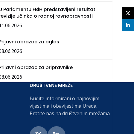
U Parlamentu FBiH predstavljeni rezultati
X
revizije učinka o rodnoj ravnopravnosti
11.06.2026
linke
Prijavni obrazac za oglas
08.06.2026
Prijavni obrazac za pripravnike
08.06.2026
DRUŠTVENE MREŽE
Budite informirani o najnovijim
vijestima i obavijestima Ureda.
Pratite nas na društvenim mrežama