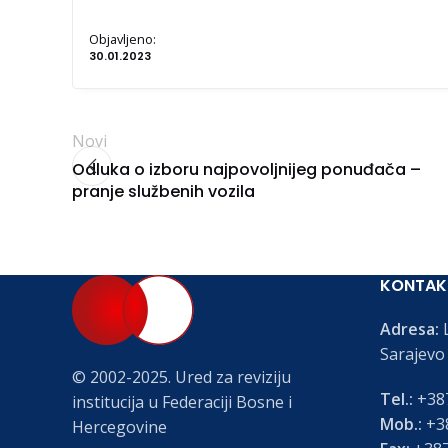
Objavljeno:
30.01.2023
Novi
Odluka o izboru najpovoljnijeg ponuđača –
pranje službenih vozila
KONTAK
Adresa:
L
Sarajevo
© 2002-2025. Ured za reviziju
Tel.:
+387
institucija u Federaciji Bosne i
Mob.:
+38
Hercegovine