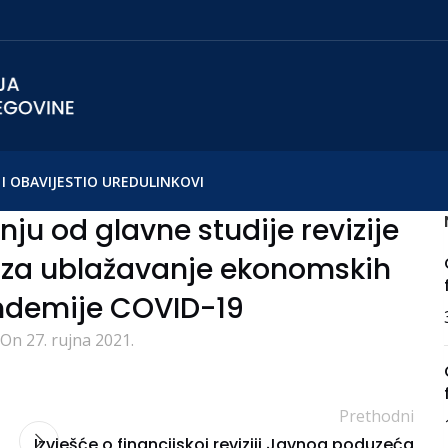
I OBAVIJESTI
O UREDU
LINKOVI
 od glavne studije revizije
a za ublažavanje ekonomskih
ndemije COVID-19
On 27. rujna 2021.
Prethodni
Izvješće o financijskoj reviziji Javnog poduzeća