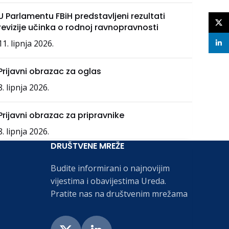
U Parlamentu FBiH predstavljeni rezultati
X
revizije učinka o rodnoj ravnopravnosti
11. lipnja 2026.
linke
Prijavni obrazac za oglas
8. lipnja 2026.
Prijavni obrazac za pripravnike
8. lipnja 2026.
DRUŠTVENE MREŽE
Budite informirani o najnovijim
vijestima i obavijestima Ureda.
Pratite nas na društvenim mrežama