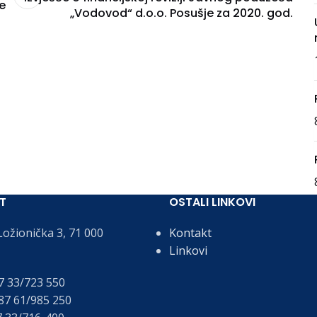
e
„Vodovod“ d.o.o. Posušje za 2020. god.
T
OSTALI LINKOVI
ožionička 3, 71 000
Kontakt
Linkovi
 33/723 550
7 61/985 250