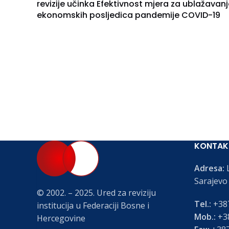
revizije učinka Efektivnost mjera za ublažavanj
ekonomskih posljedica pandemije COVID-19
KONTAK
Adresa:
L
Sarajevo
© 2002. – 2025. Ured za reviziju
Tel.:
+387
institucija u Federaciji Bosne i
Mob.:
+38
Hercegovine