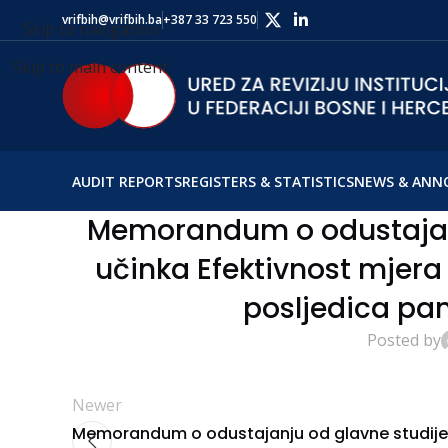
vrifbih@vrifbih.ba
+387 33 723 550
Skip to navigation
Skip to main content
AUDIT REPORTS
REGISTERS & STATISTICS
NEWS & ANN
Memorandum o odustajanju
učinka Efektivnost mjer
posljedica pa
Posted by
Newer
Memorandum o odustajanju od glavne studije