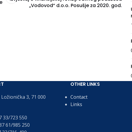
e
„Vodovod“ d.o.o. Posušje za 2020. god.
CT
OTHER LINKS
Ložionička 3, 71 000
Contact
Links
 33/723 550
7 61/985 250