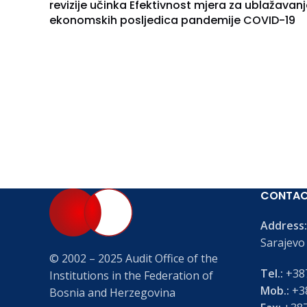
revizije učinka Efektivnost mjera za ublažavanj
ekonomskih posljedica pandemije COVID-19
CONTA
Address:
Sarajevo
© 2002 – 2025 Audit Office of the
Tel.:
+387
Institutions in the Federation of
Mob.:
+38
Bosnia and Herzegovina