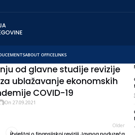
OUCEMENTS
ABOUT OFFICE
LINKS
 od glavne studije revizije
a za ublažavanje ekonomskih
ndemije COVID-19
On 27.09.2021
Older
Izvještaj o finansijskoj reviziji Javnog poduzeća