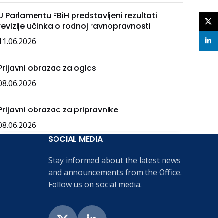
U Parlamentu FBiH predstavljeni rezultati
X
revizije učinka o rodnoj ravnopravnosti
11.06.2026
linke
Prijavni obrazac za oglas
08.06.2026
Prijavni obrazac za pripravnike
08.06.2026
SOCIAL MEDIA
Stay informed about the latest news
and announcements from the Office.
Follow us on social media.