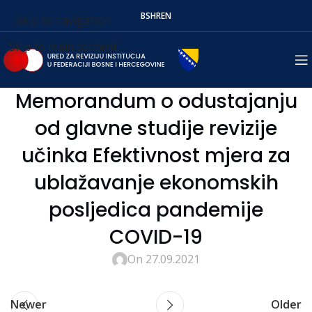
BS
HR
EN
Skip to navigation
Skip to main content
Memorandum o odustajanju
od glavne studije revizije
učinka Efektivnost mjera za
ublažavanje ekonomskih
posljedica pandemije
COVID-19
On 27.09.2021
Newer
Older