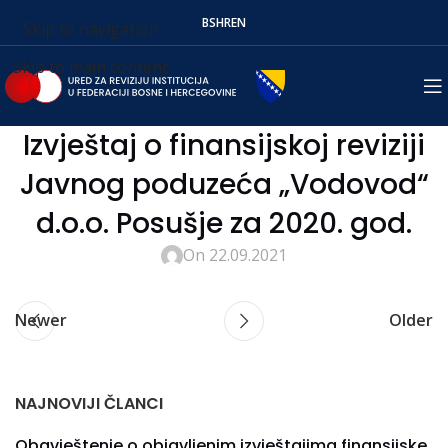
BS
HR
EN
Skip to navigation
Skip to main content
Izvještaj o finansijskoj reviziji
Javnog poduzeća „Vodovod“
d.o.o. Posušje za 2020. god.
On 22.09.2021
Newer
Older
NAJNOVIJI ČLANCI
Obavještenje o objavljenim izvještajima finansijske