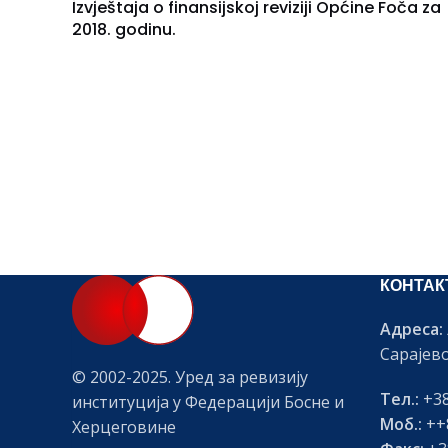
Izvještaja o finansijskoj reviziji Općine Foča za
2018. godinu.
КОНТАК
Адреса:
Сарајев
© 2002-2025. Уред за ревизију
Тел.:
+38
институција у Федерацији Босне и
Моб.:
++8
Херцеговине