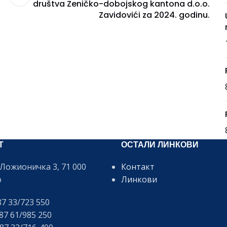
društva Zeničko-dobojskog kantona d.o.o.
Zavidovići za 2024. godinu.
Т
ОСТАЛИ ЛИНКОВИ
Ложионичка 3, 71 000
Контакт
о
Линкови
7 33/723 550
7 61/985 250