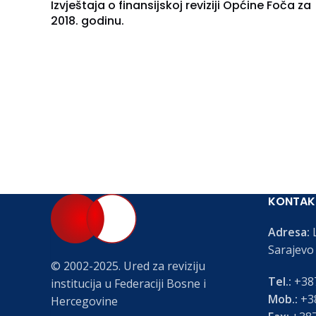
Izvještaja o finansijskoj reviziji Općine Foča za
2018. godinu.
KONTAK
Adresa:
L
Sarajevo
© 2002-2025. Ured za reviziju
Tel.:
+387
institucija u Federaciji Bosne i
Mob.:
+38
Hercegovine