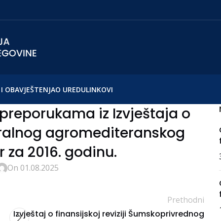
I OBAVJEŠTENJA
O UREDU
LINKOVI
preporukama iz Izvještaja o
ederalnog agromediteranskog
 za 2016. godinu.
On 01.08.2025
Prethodni
Izvještaj o finansijskoj reviziji Šumskoprivrednog