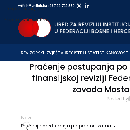
vrifbih@vrifbih.ba
+387 33 723 550
Skip to navigation
Skip to main content
REVIZORSKI IZVJEŠTAJI
REGISTRI I STATISTIKA
NOVOSTI 
Praćenje postupanja po 
finansijskoj reviziji F
zavoda Mostar
Posted by
Novi
Praćenje postupanja po preporukama iz