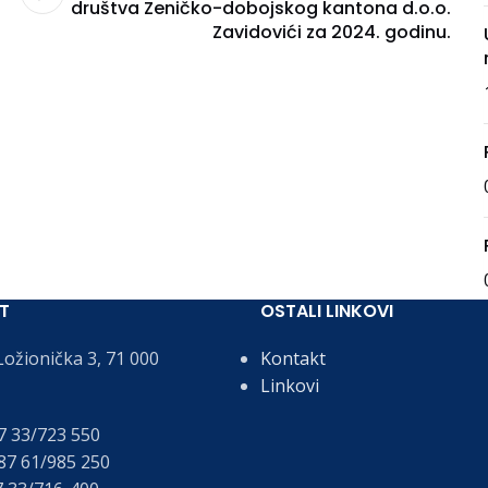
društva Zeničko-dobojskog kantona d.o.o.
Zavidovići za 2024. godinu.
T
OSTALI LINKOVI
ožionička 3, 71 000
Kontakt
Linkovi
 33/723 550
7 61/985 250