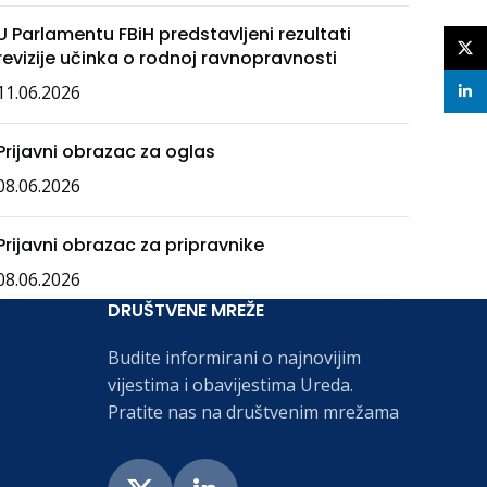
U Parlamentu FBiH predstavljeni rezultati
X
revizije učinka o rodnoj ravnopravnosti
11.06.2026
linke
Prijavni obrazac za oglas
08.06.2026
Prijavni obrazac za pripravnike
08.06.2026
DRUŠTVENE MREŽE
Budite informirani o najnovijim
vijestima i obavijestima Ureda.
Pratite nas na društvenim mrežama