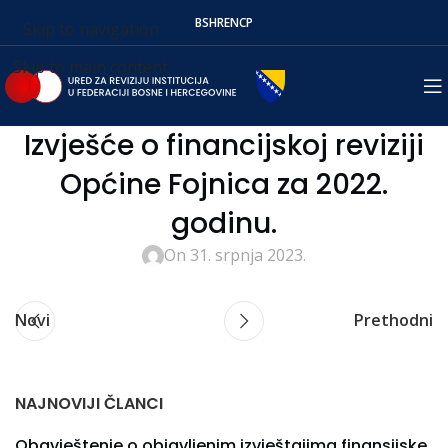
BS
HR
EN
СР
Skip to navigation
Skip to main content
Izvješće o financijskoj reviziji
Općine Fojnica za 2022.
godinu.
On 31. srpnja 2023.
Novi
Prethodni
NAJNOVIJI ČLANCI
Obavještenje o objavljenim izvještajima finansijske