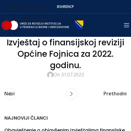
BS
HR
EN
СР
Skip to navigation
Skip to main content
Izvještaj o finansijskoj reviziji
Općine Fojnica za 2022.
godinu.
On 31.07.2023
Novi
Prethodni
NAJNOVIJI ČLANCI
Obavještenje o objavljenim izvještajima finansijske