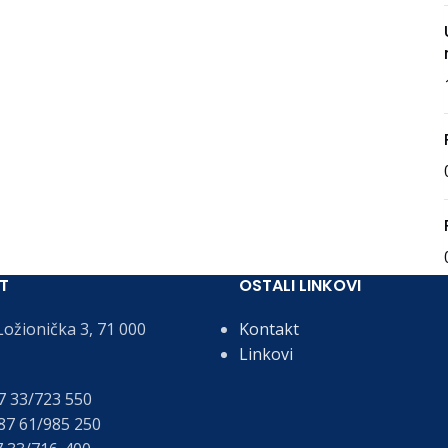
T
OSTALI LINKOVI
ožionička 3, 71 000
Kontakt
Linkovi
 33/723 550
7 61/985 250