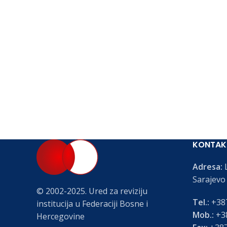
KONTAK
Adresa:
L
Sarajevo
© 2002-2025. Ured za reviziju
Tel.:
+387
institucija u Federaciji Bosne i
Mob.:
+38
Hercegovine