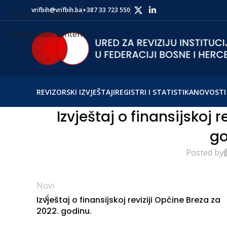
vrifbih@vrifbih.ba
+387 33 723 550
Skip to navigation
Skip to main content
REVIZORSKI IZVJEŠTAJI
REGISTRI I STATISTIKA
NOVOSTI 
Izvještaj o finansijskoj r
go
Posted by
Novi
Izvještaj o finansijskoj reviziji Općine Breza za
2022. godinu.