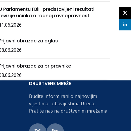
U Parlamentu FBiH predstavljeni rezultati
X
revizije učinka o rodnoj ravnopravnosti
11.06.2026
linke
Prijavni obrazac za oglas
08.06.2026
Prijavni obrazac za pripravnike
08.06.2026
DRUŠTVENE MREŽE
Budite informirani o najnovijim
vijestima i obavijestima Ureda.
Pratite nas na društvenim mrežama