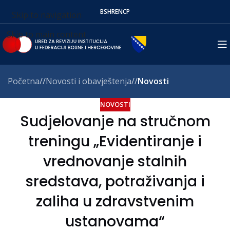
BS
HR
EN
СР
Skip to navigation
Skip to main content
Početna
/
Novosti i obavještenja
/
Novosti
NOVOSTI
Sudjelovanje na stručnom
treningu „Evidentiranje i
vrednovanje stalnih
sredstava, potraživanja i
zaliha u zdravstvenim
ustanovama“