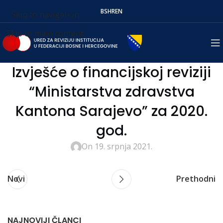
BS
HR
EN
Skip to navigation
Skip to main content
Izvješće o financijskoj reviziji
“Ministarstva zdravstva
Kantona Sarajevo” za 2020.
god.
On 19. srpnja 2021.
Novi
Prethodni
NAJNOVIJI ČLANCI