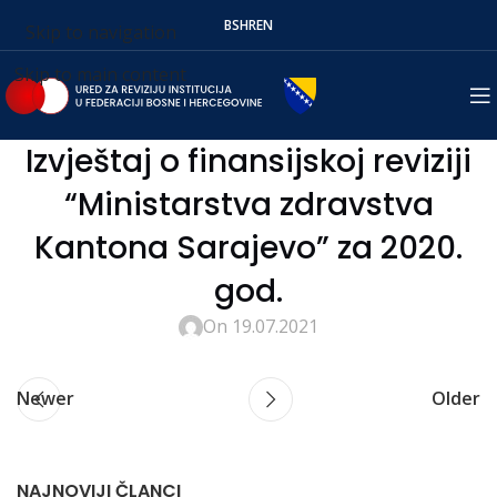
BS
HR
EN
Skip to navigation
Skip to main content
Izvještaj o finansijskoj reviziji
“Ministarstva zdravstva
Kantona Sarajevo” za 2020.
god.
On 19.07.2021
Newer
Older
NAJNOVIJI ČLANCI