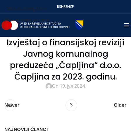
BS
HR
EN
СР
Skip to navigation
Skip to main content
Izvještaj o finansijskoj reviziji
Javnog komunalnog
preduzeća „Čapljina“ d.o.o.
Čapljina za 2023. godinu.
On 19. јул 2024.
Newer
Older
NAJNOVIJI ČLANCI