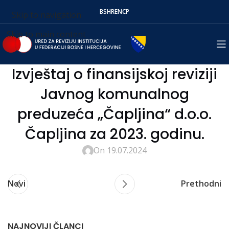
BS
HR
EN
СР
Skip to navigation
Skip to main content
Izvještaj o finansijskoj reviziji
Javnog komunalnog
preduzeća „Čapljina“ d.o.o.
Čapljina za 2023. godinu.
On 19.07.2024
Novi
Prethodni
NAJNOVIJI ČLANCI