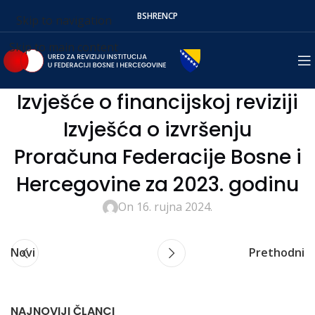
BS
HR
EN
СР
Skip to navigation
Skip to main content
Izvješće o financijskoj reviziji
Izvješća o izvršenju
Proračuna Federacije Bosne i
Hercegovine za 2023. godinu
On 16. rujna 2024.
Novi
Prethodni
NAJNOVIJI ČLANCI