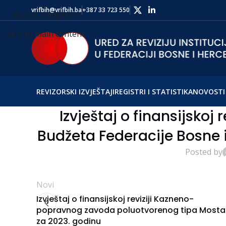
vrifbih@vrifbih.ba
+387 33 723 550
Skip to navigation
Skip to main content
REVIZORSKI IZVJEŠTAJI
REGISTRI I STATISTIKA
NOVOSTI 
Izvještaj o finansijskoj r
Budžeta Federacije Bosne 
Posted by
Novi
Izvještaj o finansijskoj reviziji Kazneno-
popravnog zavoda poluotvorenog tipa Mosta
za 2023. godinu