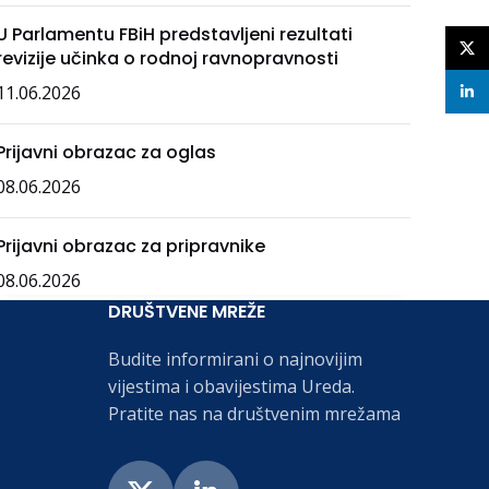
U Parlamentu FBiH predstavljeni rezultati
X
revizije učinka o rodnoj ravnopravnosti
11.06.2026
linke
Prijavni obrazac za oglas
08.06.2026
Prijavni obrazac za pripravnike
08.06.2026
DRUŠTVENE MREŽE
Budite informirani o najnovijim
vijestima i obavijestima Ureda.
Pratite nas na društvenim mrežama