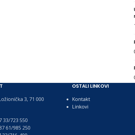
T
OSTALI LINKOVI
ožionička 3, 71 000
Kontakt
Linkovi
 33/723 550
7 61/985 250