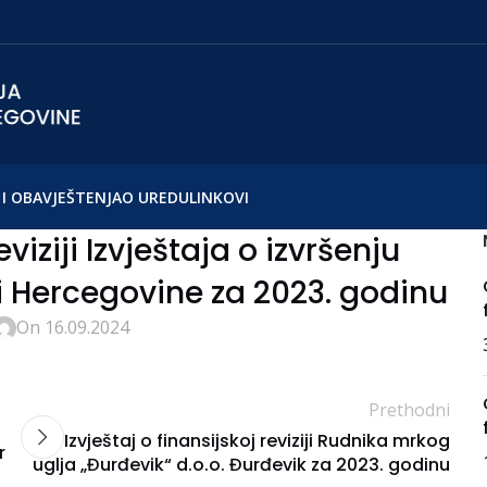
I OBAVJEŠTENJA
O UREDU
LINKOVI
eviziji Izvještaja o izvršenju
i Hercegovine za 2023. godinu
On 16.09.2024
Prethodni
Izvještaj o finansijskoj reviziji Rudnika mrkog
r
uglja „Đurđevik“ d.o.o. Đurđevik za 2023. godinu