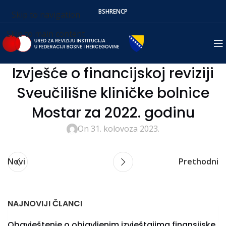
BS
HR
EN
СР
Skip to navigation
Skip to main content
Izvješće o financijskoj reviziji
Sveučilišne kliničke bolnice
Mostar za 2022. godinu
On 31. kolovoza 2023.
Novi
Prethodni
NAJNOVIJI ČLANCI
Obavještenje o objavljenim izvještajima finansijske