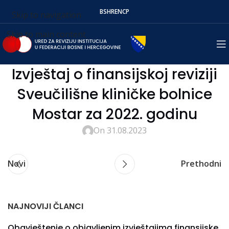
BS
HR
EN
СР
Skip to navigation
Skip to main content
Izvještaj o finansijskoj reviziji
Sveučilišne kliničke bolnice
Mostar za 2022. godinu
On 31.08.2023
Novi
Prethodni
NAJNOVIJI ČLANCI
Obavještenje o objavljenim izvještajima finansijske