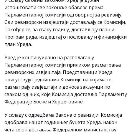
У складу са овим законом, Уред је дужан
испоштовати све законске обавезе према
Парламентарној комисији одговорној за ревизију.
Сви ревизорски извјештаји достављају се Комисији.
Такођер се, за сваку годину, достављају план и
програм рада, извјештај о пословању и финансијски
план Уреда.
Уред је континуирано на располагању
Парламентарној комисији приликом разматрања
ревизорских извјештаја. Представници Уреда
присуствују сједницама Комисије на којима се
разматрају извјештаји и доносе закључци по
сваком од њих, које Комисија доставља Парламенту
Федерације Босне и Херцеговине.
У складу с одредбама Закона о ревизији, Комисија
одобрава нацрт годишњег буџета Уреда, након
чега се он доставља Федералном министарству