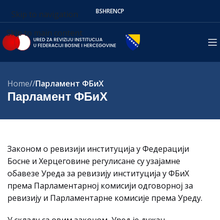
BS
HR
EN
СР
Skip to navigation
Skip to main content
Home
/
Парламент ФБиХ
Парламент ФБиХ
Законом о ревизији институција у Федерацији
Босне и Херцеговине регулисане су узајамне
обавезе Уреда за ревизију институција у ФБиХ
према Парламентарној комисији одговорној за
ревизију и Парламентарне комисије према Уреду.