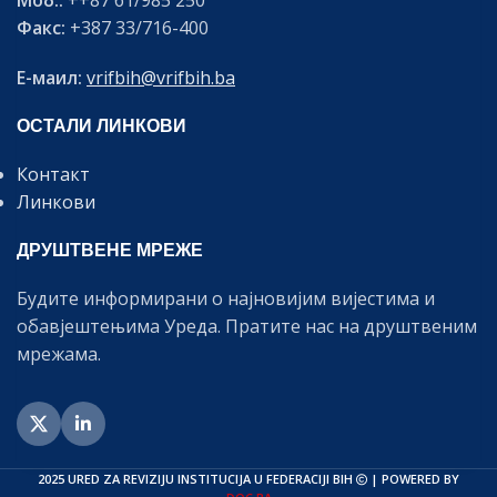
Моб.:
++87 61/985 250
Факс:
+387 33/716-400
Е-маил:
vrifbih@vrifbih.ba
ОСТАЛИ ЛИНКОВИ
Контакт
Линкови
ДРУШТВЕНЕ МРЕЖЕ
Будите информирани о најновијим вијестима и
обавјештењима Уреда. Пратите нас на друштвеним
мрежама.
2025 URED ZA REVIZIJU INSTITUCIJA U FEDERACIJI BIH
| POWERED BY