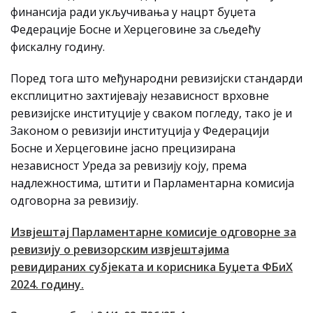
финансија ради укључивања у нацрт буџета
Федерације Босне и Херцеговине за сљедећу
фискалну годину.
Поред тога што међународни ревизијски стандарди
експлицитно захтијевају независност врховне
ревизијске институције у сваком погледу, тако је и
Законом о ревизији институција у Федерацији
Босне и Херцеговине јасно прецизирана
независност Уреда за ревизију коју, према
надлежностима, штити и Парламентарна комисија
одговорна за ревизију.
Извјештај Парламентарне комисије одговорне за
ревизију о ревизорским извјештајима
ревидираних субјеката и корисника Буџета ФБиХ
2024. годину.