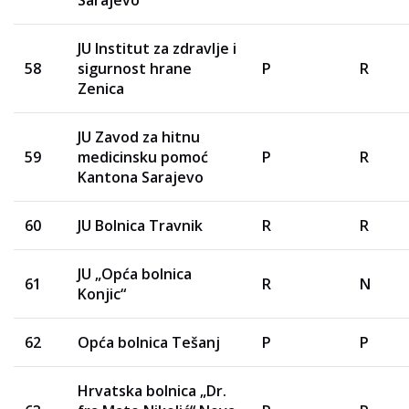
Sarajevo
JU Institut za zdravlje i
58
sigurnost hrane
P
R
Zenica
JU Zavod za hitnu
59
medicinsku pomoć
P
R
Kantona Sarajevo
60
JU Bolnica Travnik
R
R
JU „Opća bolnica
61
R
N
Konjic“
62
Opća bolnica Tešanj
P
P
Hrvatska bolnica „Dr.