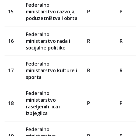
Federalno
15
ministarstvo razvoja,
P
P
poduzetništva i obrta
Federalno
16
ministarstvo rada i
R
R
socijalne politike
Federalno
17
ministarstvo kulture i
R
R
sporta
Federalno
ministarstvo
18
P
P
raseljenih lica i
izbjeglica
Federalno