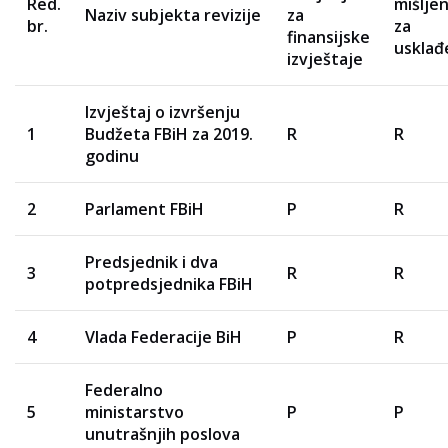
Red.
mišlje
Naziv subjekta revizije
za
br.
za
finansijske
usklađ
izvještaje
Izvještaj o izvršenju
1
Budžeta FBiH za 2019.
R
R
godinu
2
Parlament FBiH
P
R
Predsjednik i dva
3
R
R
potpredsjednika FBiH
4
Vlada Federacije BiH
P
R
Federalno
5
ministarstvo
P
P
unutrašnjih poslova