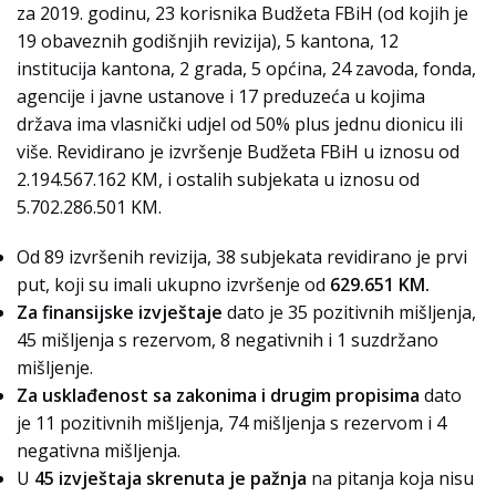
za 2019. godinu, 23 korisnika Budžeta FBiH (od kojih je
19 obaveznih godišnjih revizija), 5 kantona, 12
institucija kantona, 2 grada, 5 općina, 24 zavoda, fonda,
agencije i javne ustanove i 17 preduzeća u kojima
država ima vlasnički udjel od 50% plus jednu dionicu ili
više. Revidirano je izvršenje Budžeta FBiH u iznosu od
2.194.567.162 KM, i ostalih subjekata u iznosu od
5.702.286.501 KM.
Od 89 izvršenih revizija, 38 subjekata revidirano je prvi
put, koji su imali ukupno izvršenje od
629.651 KM.
Za finansijske izvještaje
dato je 35 pozitivnih mišljenja,
45 mišljenja s rezervom, 8 negativnih i 1 suzdržano
mišljenje.
Za usklađenost sa zakonima i drugim propisima
dato
je 11 pozitivnih mišljenja, 74 mišljenja s rezervom i 4
negativna mišljenja.
U
45 izvještaja skrenuta je pažnja
na pitanja koja nisu