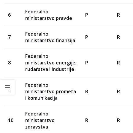
Federalno
6
P
R
ministarstvo pravde
Federalno
7
P
R
ministarstvo finansija
Federalno
8
ministarstvo energije,
P
R
rudarstva i industrije
Federalno
9
ministarstvo prometa
R
R
i komunikacija
Federalno
10
ministarstvo
R
R
zdravstva