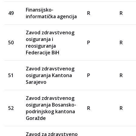
Finansijsko-
49
R
R
informatička agencija
Zavod zdravstvenog
osiguranja i
50
P
R
reosiguranja
Federacije BiH
Zavod zdravstvenog
51
osiguranja Kantona
P
R
Sarajevo
Zavod zdravstvenog
osiguranja Bosansko-
52
R
R
podrinjskog kantona
Goražde
Zavod za zdravstveno