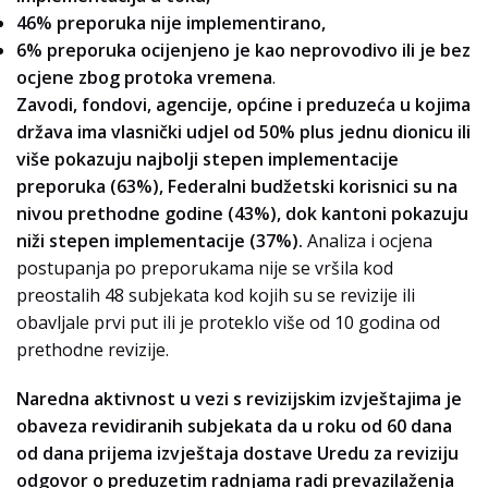
46% preporuka nije implementirano,
6% preporuka ocijenjeno je kao neprovodivo ili je bez
ocjene zbog protoka vremena
.
Zavodi, fondovi, agencije, općine i preduzeća u kojima
država ima vlasnički udjel od 50% plus jednu dionicu ili
više pokazuju najbolji stepen implementacije
preporuka (63%), Federalni budžetski korisnici su na
nivou prethodne godine (43%), dok kantoni pokazuju
niži stepen implementacije (37%).
Analiza i ocjena
postupanja po preporukama nije se vršila kod
preostalih 48 subjekata kod kojih su se revizije ili
obavljale prvi put ili je proteklo više od 10 godina od
prethodne revizije.
Naredna aktivnost u vezi s revizijskim izvještajima je
obaveza revidiranih subjekata da u roku od 60 dana
od dana prijema izvještaja dostave Uredu za reviziju
odgovor o preduzetim radnjama radi prevazilaženja