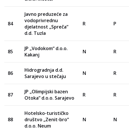
Javno preduzeće za
vodoprivrednu
84
R
P
djelatnost „Spreča“
d.d. Tuzla
JP „Vodokom“ d.o.o.
85
N
R
Kakanj
Hidrogradnja d.d.
86
N
R
Sarajevo u stečaju
JP „Olimpijski bazen
87
R
R
Otoka“ d.o.o. Sarajevo
Hotelsko-turističko
88
društvo „Zenit-bro“
N
N
d.o.o. Neum