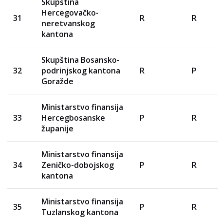
Skupština
Hercegovačko-
31
R
R
neretvanskog
kantona
Skupština Bosansko-
32
podrinjskog kantona
R
P
Goražde
Ministarstvo finansija
33
Hercegbosanske
P
R
županije
Ministarstvo finansija
34
Zeničko-dobojskog
P
R
kantona
Ministarstvo finansija
35
P
R
Tuzlanskog kantona