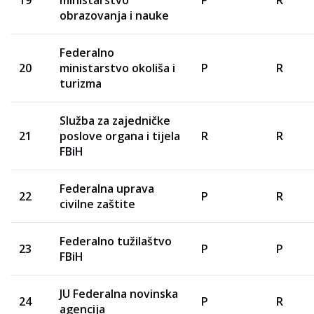
19
ministarstvo
P
R
obrazovanja i nauke
Federalno
20
ministarstvo okoliša i
P
R
turizma
Služba za zajedničke
21
poslove organa i tijela
R
R
FBiH
Federalna uprava
22
P
R
civilne zaštite
Federalno tužilaštvo
23
P
P
FBiH
JU Federalna novinska
24
P
R
agencija