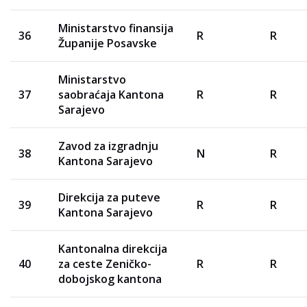
Ministarstvo finansija
36
R
R
Županije Posavske
Ministarstvo
37
saobraćaja Kantona
R
R
Sarajevo
Zavod za izgradnju
38
N
R
Kantona Sarajevo
Direkcija za puteve
39
R
R
Kantona Sarajevo
Kantonalna direkcija
40
za ceste Zeničko-
R
R
dobojskog kantona