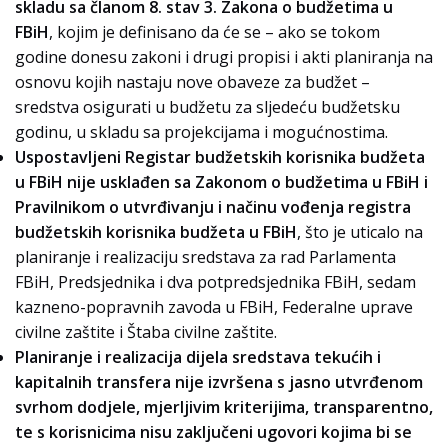
skladu sa članom 8. stav 3. Zakona o budžetima u
FBiH
, kojim je definisano da će se – ako se tokom
godine donesu zakoni i drugi propisi i akti planiranja na
osnovu kojih nastaju nove obaveze za budžet –
sredstva osigurati u budžetu za sljedeću budžetsku
godinu, u skladu sa projekcijama i mogućnostima.
Uspostavljeni Registar budžetskih korisnika budžeta
u FBiH nije usklađen sa Zakonom o budžetima u FBiH i
Pravilnikom o utvrđivanju i načinu vođenja registra
budžetskih korisnika budžeta u FBiH
, što je uticalo na
planiranje i realizaciju sredstava za rad Parlamenta
FBiH, Predsjednika i dva potpredsjednika FBiH, sedam
kazneno-popravnih zavoda u FBiH, Federalne uprave
civilne zaštite i Štaba civilne zaštite.
Planiranje i realizacija dijela sredstava tekućih i
kapitalnih transfera nije izvršena s jasno utvrđenom
svrhom dodjele, mjerljivim kriterijima, transparentno,
te s korisnicima nisu zaključeni ugovori kojima bi se