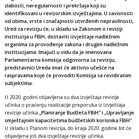
slabosti, neregularnosti i prekršaja koji su
identifikovani u revizorskim izvještajima. U zavisnosti
od obima, vrste i značajnosti utvrđenih nepravilnosti,
Ured za reviziju će, u skladu sa Zakonom o reviziji
institucija u FBiH, dostaviti izvještaje nadležnim
organima za provođenje zakona i drugim nadležnim
institucijama. Imajući u vidu da je imenovana
Parlamentarna komisija odgovorna za reviziju,
predstavnici Ureda imat će aktivno učešće na
raspravama koje će provoditi Komisija sa revidiranim
subjektima.
U 2020. godini objavljena su dva izvještaja revizije
učinka o praćenju realizacije preporuka iz Izvještaja
revizije učinka
„Planiranje Budžeta FBiH“ i „Upravljanje
smještajnim kapacitetima budžetskih korisnika FBiH
“.
U skladu s Planom revizija, do kraja 2020. godine bit će
objavljena još dva izvještaja revizije učinka.