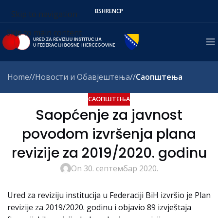
BS
HR
EN
СР
Skip to navigation
Skip to main content
Home
/
Новости и Обавјештења
/
Саопштења
САОПШТЕЊА
Saopćenje za javnost
povodom izvršenja plana
revizije za 2019/2020. godinu
On 30. септембар 2020.
Ured za reviziju institucija u Federaciji BiH izvršio je Plan
revizije za 2019/2020. godinu i objavio 89 izvještaja