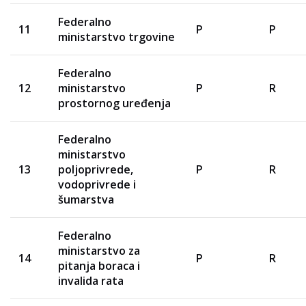
Federalno
11
P
P
ministarstvo trgovine
Federalno
12
ministarstvo
P
R
prostornog uređenja
Federalno
ministarstvo
13
poljoprivrede,
P
R
vodoprivrede i
šumarstva
Federalno
ministarstvo za
14
P
R
pitanja boraca i
invalida rata