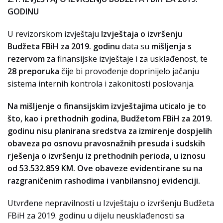
GODINU
U revizorskom izvještaju
Izvještaja o izvršenju
Budžeta FBiH za 2019. godinu
data su
mišljenja s
rezervom
za finansijske izvještaje i za usklađenost, te
28 preporuka
čije bi provođenje doprinijelo jačanju
sistema internih kontrola i zakonitosti poslovanja.
Na mišljenje o finansijskim izvještajima uticalo je to
što, kao i prethodnih godina, Budžetom FBiH za 2019.
godinu nisu planirana sredstva za izmirenje dospjelih
obaveza po osnovu pravosnažnih presuda i sudskih
rješenja o izvršenju iz prethodnih perioda, u iznosu
od 53.532.859 KM. Ove obaveze evidentirane su na
razgraničenim rashodima i vanbilansnoj evidenciji.
Utvrđene nepravilnosti u Izvještaju o izvršenju Budžeta
FBiH za 2019. godinu u dijelu neusklađenosti sa