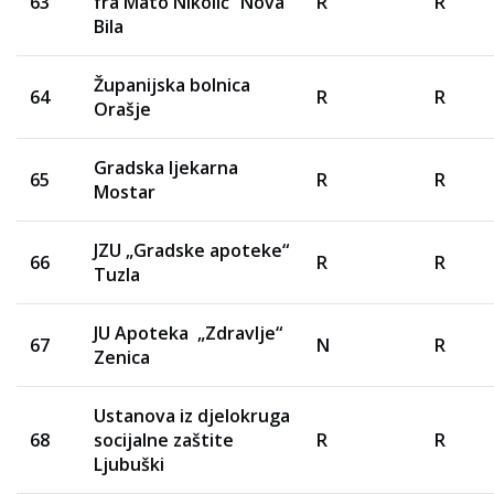
63
fra Mato Nikolić“ Nova
R
R
Bila
Županijska bolnica
64
R
R
Orašje
Gradska ljekarna
65
R
R
Mostar
JZU „Gradske apoteke“
66
R
R
Tuzla
JU Apoteka „Zdravlje“
67
N
R
Zenica
Ustanova iz djelokruga
68
socijalne zaštite
R
R
Ljubuški