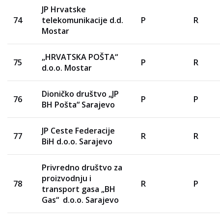
JP Hrvatske
74
telekomunikacije d.d.
P
R
Mostar
„HRVATSKA POŠTA“
75
P
R
d.o.o. Mostar
Dioničko društvo „JP
76
P
P
BH Pošta“ Sarajevo
JP Ceste Federacije
77
R
R
BiH d.o.o. Sarajevo
Privredno društvo za
proizvodnju i
78
R
P
transport gasa „BH
Gas“ d.o.o. Sarajevo