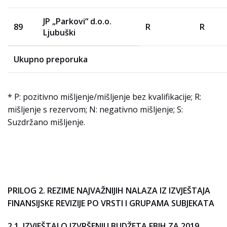
JP „Parkovi“ d.o.o.
89
R
R
Ljubuški
Ukupno preporuka
* P: pozitivno mišljenje/mišljenje bez kvalifikacije; R:
mišljenje s rezervom; N: negativno mišljenje; S:
Suzdržano mišljenje.
PRILOG 2. REZIME NAJVAŽNIJIH NALAZA IZ IZVJEŠTAJA
FINANSIJSKE REVIZIJE PO VRSTI I GRUPAMA SUBJEKATA
2.1. IZVJEŠTAJ O IZVRŠENJU BUDŽETA FBIH ZA 2019.