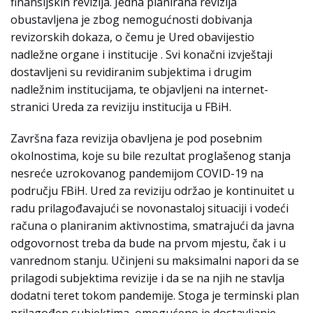
finansijskih revizija. Jedna planirana revizija
obustavljena je zbog nemogućnosti dobivanja
revizorskih dokaza, o čemu je Ured obavijestio
nadležne organe i institucije . Svi konačni izvještaji
dostavljeni su revidiranim subjektima i drugim
nadležnim institucijama, te objavljeni na internet-
stranici Ureda za reviziju institucija u FBiH.
Završna faza revizija obavljena je pod posebnim
okolnostima, koje su bile rezultat proglašenog stanja
nesreće uzrokovanog pandemijom COVID-19 na
području FBiH. Ured za reviziju održao je kontinuitet u
radu prilagođavajući se novonastaloj situaciji i vodeći
računa o planiranim aktivnostima, smatrajući da javna
odgovornost treba da bude na prvom mjestu, čak i u
vanrednom stanju. Učinjeni su maksimalni napori da se
prilagodi subjektima revizije i da se na njih ne stavlja
dodatni teret tokom pandemije. Stoga je terminski plan
prilagođen subjektima, omogućeno je dostavljanje