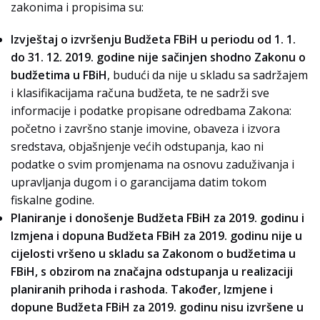
zakonima i propisima su:
Izvještaj o izvršenju
Budžeta FBiH u periodu od 1. 1.
do 31. 12. 2019. godine nije sačinjen shodno Zakonu o
budžetima u FBiH
, budući da nije u skladu sa sadržajem
i klasifikacijama računa budžeta, te ne sadrži sve
informacije i podatke propisane odredbama Zakona:
početno i završno stanje imovine, obaveza i izvora
sredstava, objašnjenje većih odstupanja, kao ni
podatke o svim promjenama na osnovu zaduživanja i
upravljanja dugom i o garancijama datim tokom
fiskalne godine.
Planiranje i donošenje Budžeta FBiH za 2019. godinu i
Izmjena i dopuna Budžeta FBiH za 2019. godinu nije u
cijelosti vršeno u skladu sa Zakonom o budžetima u
FBiH, s obzirom na značajna odstupanja u realizaciji
planiranih prihoda i rashoda. Također, Izmjene i
dopune Budžeta FBiH za 2019. godinu nisu izvršene u