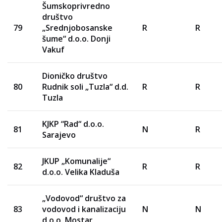
Šumskoprivredno
društvo
79
„Srednjobosanske
R
R
šume“ d.o.o. Donji
Vakuf
Dioničko društvo
80
Rudnik soli „Tuzla“ d.d.
R
R
Tuzla
KJKP “Rad“ d.o.o.
81
N
R
Sarajevo
JKUP „Komunalije“
82
R
R
d.o.o. Velika Kladuša
„Vodovod“ društvo za
83
vodovod i kanalizaciju
N
N
d.o.o. Mostar