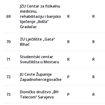
JZU Centar za fizikalnu
medicinu,
69
rehabilitaciju i banjsko
R
R
liječenje „Ilidža“
Gradačac
ZU Lječilište „Gata“
70
R
R
Bihać
Studentski centar
71
R
R
Sveučilišta u Mostaru
JU Ceste Županije
72
P
R
Zapadnohercegovačke
Dioničko društvo „BH
73
P
R
Telecom“ Sarajevo