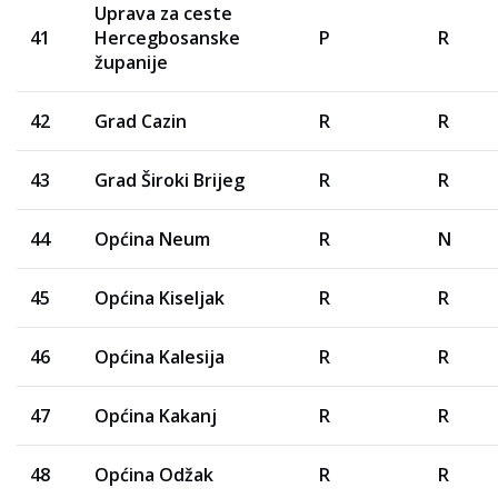
Uprava za ceste
41
Hercegbosanske
P
R
županije
42
Grad Cazin
R
R
43
Grad Široki Brijeg
R
R
44
Općina Neum
R
N
45
Općina Kiseljak
R
R
46
Općina Kalesija
R
R
47
Općina Kakanj
R
R
48
Općina Odžak
R
R