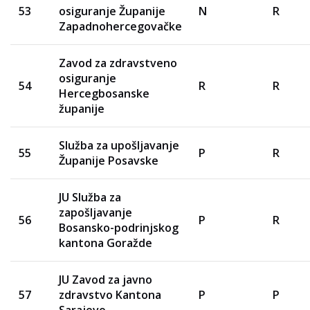
53
osiguranje Županije
N
R
Zapadnohercegovačke
Zavod za zdravstveno
osiguranje
54
R
R
Hercegbosanske
županije
Služba za upošljavanje
55
P
R
Županije Posavske
JU Služba za
zapošljavanje
56
P
R
Bosansko-podrinjskog
kantona Goražde
JU Zavod za javno
57
zdravstvo Kantona
P
P