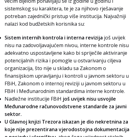
većim dijelom ponavljaju se iz godine u godinu i
sistemskog su karaktera, te je za njihovo rješavanje
potreban zajednički pristup više institucija. Najvažniji
nalazi kod budžetskih korisnika su:
Sistem internih kontrola i interna revizija
još uvijek
nisu na zadovoljavajućem nivou, interne kontrole nisu
adekvatno uspostavljene kako bi spriječile aktiviranje
potencijalnih rizika i pomogle u ostvarivanju ciljeva
organizacija, što nije u skladu sa Zakonom o
finansijskom upravljanju i kontroli u javnom sektoru u
FBiH, Zakonom o internoj reviziji u javnom sektoru u
FBiH i Međunarodnim standardima interne kontrole.
Nadležne institucije FBiH
još uvijek nisu usvojile
Međunarodne računovodstvene standarde za javni
sektor.
U Glavnoj knjizi Trezora iskazan je dio nekretnina za
koje nije prezentirana vjerodostojna dokumentacija