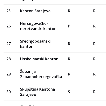
25
Kanton Sarajevo
R
R
Hercegovačko-
26
P
R
neretvanski kanton
Srednjobosanski
27
R
R
kanton
28
Unsko-sanski kanton
R
R
Županija
29
R
R
Zapadnohercegovačka
Skupština Kantona
30
S
R
Sarajevo