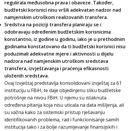
regulirala međusobna prava i obaveze. Također,
budžetski korisnici nisu vršili adekvatan nadzor nad
namjenskim utroškom realizovanih transfera.
Sredstva na poziciji transfera planiraju se i
odobravaju određenim budžetskim korisnicima
konstantno, iz godine u godinu, iako je u prethodnim
godinama konstatovano da ti budžetski korisnici nisu
poduzimali adekvatne mjere i aktivnosti u dijelu
nadzora nad namjenskim utroškom sredstava
transfera, izvještavanja i praćenja efikasnosti
uloženih sredstava.
Ovaj Izvještaj predstavlja konsolidovani izvještaj za 61
instituciju u FBiH, te daje objedinjenu sliku budžetske
potrošnje na nivou FBiH. U njemu su istaknuta
određena pitanja koja nisu uticala na data mišljenja, ali
su važna kako za sistemski pristup rješavanju
identifikovanih problema, rad i funkcionisanje samih
institucija tako i za bolje razumijevanje finansijskih i