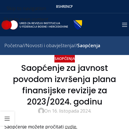
BS
HR
EN
СР
Skip to navigation
Skip to main content
Početna
/
Novosti i obavještenja
/
Saopćenja
SAOPĆENJA
Saopćenje za javnost
povodom izvršenja plana
finansijske revizije za
2023/2024. godinu
On 16. listopada 2024.
Saopćenje možete pročitati
ovdje.