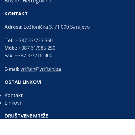
Bosne i Hercegovine
KONTAKT
Adresa:
Ložionička 3, 71 000 Sarajevo
Tel.:
+387 33/723 550
Mob.:
+387 61/985 250
Fax:
+387 33/716-400
E-mail:
vrifbih@vrifbih.ba
OSTALI LINKOVI
Kontakt
Linkovi
DRUŠTVENE MREŽE
Budite informirani o najnovijim vijestima i obavijestima