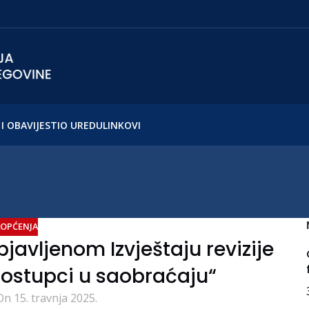
I OBAVIJESTI
O UREDU
LINKOVI
OPĆENJA
javljenom Izvještaju revizije
postupci u saobraćaju“
On 15. travnja 2025.