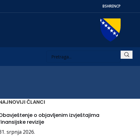
BS
HR
EN
СР
NAJNOVIJI ČLANCI
Obavještenje o objavljenim izvještajima
finansijske revizije
31. srpnja 2026.