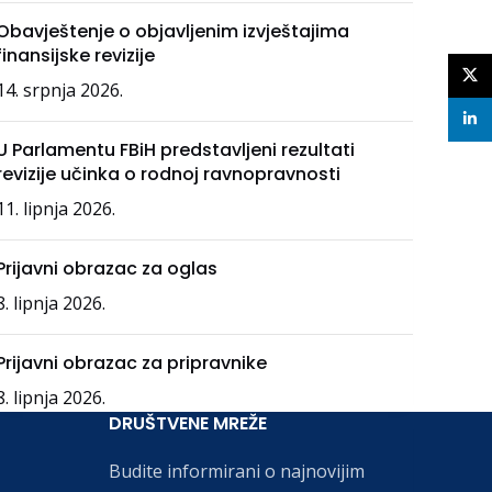
Obavještenje o objavljenim izvještajima
finansijske revizije
X
14. srpnja 2026.
linke
U Parlamentu FBiH predstavljeni rezultati
revizije učinka o rodnoj ravnopravnosti
11. lipnja 2026.
Prijavni obrazac za oglas
8. lipnja 2026.
Prijavni obrazac za pripravnike
8. lipnja 2026.
DRUŠTVENE MREŽE
Budite informirani o najnovijim