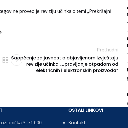
rcegovine proveo je reviziju učinka o temi „Prekršajni
e
.
Prethodni
Saopćenje za javnost o objavljenom Izvještaju
revizije učinka „Upravljanje otpadom od
električnih i elektronskih proizvoda“
T
OSTALI LINKOVI
ožionička 3, 71 000
Kontakt