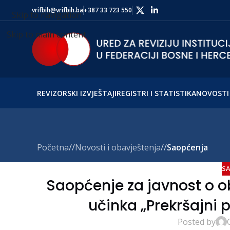
vrifbih@vrifbih.ba
+387 33 723 550
Skip to navigation
Skip to main content
REVIZORSKI IZVJEŠTAJI
REGISTRI I STATISTIKA
NOVOSTI 
Početna
/
Novosti i obavještenja
/
Saopćenja
SA
Saopćenje za javnost o ob
učinka „Prekršajni 
Posted by