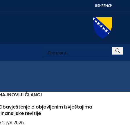
BS
HR
EN
СР
NAJNOVIJI ČLANCI
Obavještenje o objavljenim izvještajima
finansijske revizije
31. јул 2026.