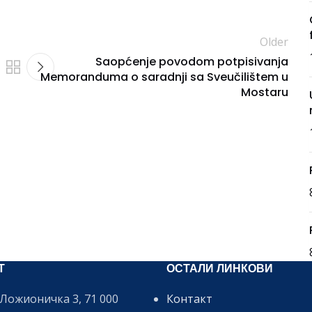
Older
Saopćenje povodom potpisivanja
Memoranduma o saradnji sa Sveučilištem u
Mostaru
Т
ОСТАЛИ ЛИНКОВИ
Ложионичка 3, 71 000
Контакт