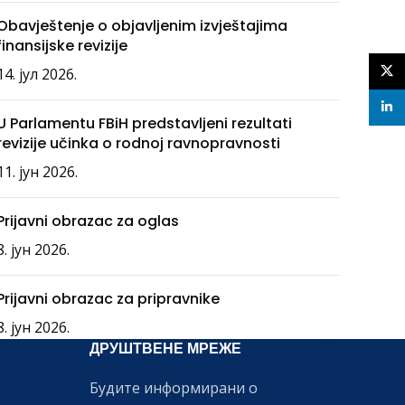
Obavještenje o objavljenim izvještajima
finansijske revizije
X
14. јул 2026.
linke
U Parlamentu FBiH predstavljeni rezultati
revizije učinka o rodnoj ravnopravnosti
11. јун 2026.
Prijavni obrazac za oglas
8. јун 2026.
Prijavni obrazac za pripravnike
8. јун 2026.
ДРУШТВЕНЕ МРЕЖЕ
Будите информирани о