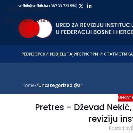
vrifbih@vrifbih.ba
+387 33 723 550
Skip to navigation
Skip to main content
РЕВИЗОРСКИ ИЗВЈЕШТАЈИ
РЕГИСТРИ И СТАТИСТИКА
Home
/
Uncategorized @sr
UNCATE
Pretres – Dževad Nekić,
reviziju in
Posted by