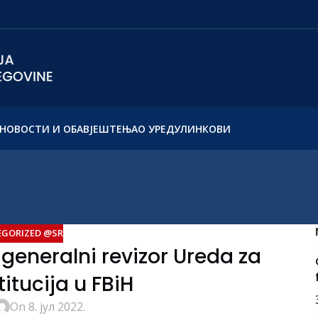
НОВОСТИ И ОБАВЈЕШТЕЊА
О УРЕДУ
ЛИНКОВИ
GORIZED @SR
 generalni revizor Ureda za
stitucija u FBiH
On 8. јул 2022.