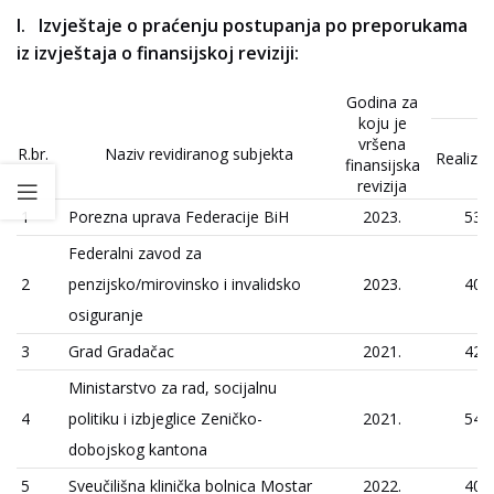
Izvještaje o praćenju postupanja po preporukama
iz izvještaja o finansijskoj reviziji:
Godina za
koju je
vršena
R.br.
Naziv revidiranog subjekta
Realizo
finansijska
revizija
1
Porezna uprava Federacije BiH
2023.
53
Federalni zavod za
2
penzijsko/mirovinsko i invalidsko
2023.
40
osiguranje
3
Grad Gradačac
2021.
42
Ministarstvo za rad, socijalnu
4
politiku i izbjeglice Zeničko-
2021.
54
dobojskog kantona
5
Sveučilišna klinička bolnica Mostar
2022.
40