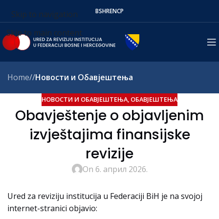
BS
HR
EN
СР
Skip to navigation
Skip to main content
Home
/
Новости и Обавјештења
НОВОСТИ И ОБАВЈЕШТЕЊА
,
ОБАВЈЕШТЕЊА
Obavještenje o objavljenim
izvještajima finansijske
revizije
On 6. април 2026.
Ured za reviziju institucija u Federaciji BiH je na svojoj
internet-stranici objavio: