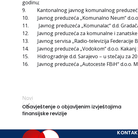
godinu;
9. Kantonalnog javnog komunalnog preduzeća „Gr
10. Javnog preduzeća „Komunalno Neum“ d.o.o.
11. Javnog preduzeća „Komunalac“ d.d. Gradača
12. Javnog preduzeća za komunalne i zanatske u
13. Javnog servisa „Radio-televizija Federacije B
14. Javnog preduzeća „Vodokom“ d.o.o. Kakanj z
15. Hidrogradnje d.d. Sarajevo – u stečaju za 20
16. Javnog preduzeća „Autoceste FBiH“ d.o.o. Mo
Novi
Obavještenje o objavljenim izvještajima
finansijske revizije
KONTAK