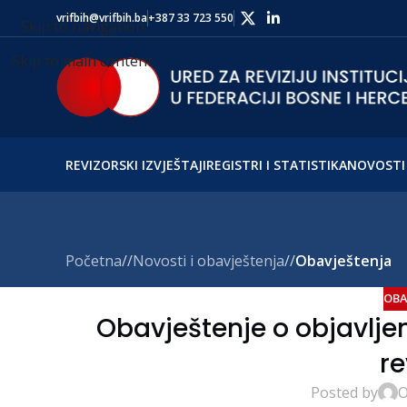
vrifbih@vrifbih.ba
+387 33 723 550
Skip to navigation
Skip to main content
REVIZORSKI IZVJEŠTAJI
REGISTRI I STATISTIKA
NOVOSTI 
Početna
/
Novosti i obavještenja
/
Obavještenja
OBA
Obavještenje o objavljen
re
Posted by
O