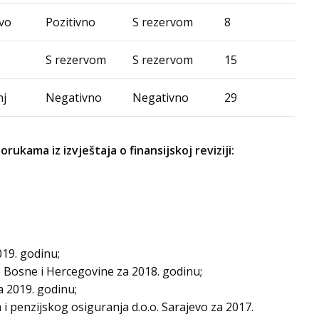
evo
Pozitivno
S rezervom
8
S rezervom
S rezervom
15
nj
Negativno
Negativno
29
ama iz izvještaja o finansijskoj reviziji:
19. godinu;
Bosne i Hercegovine za 2018. godinu;
 2019. godinu;
penzijskog osiguranja d.o.o. Sarajevo za 2017.