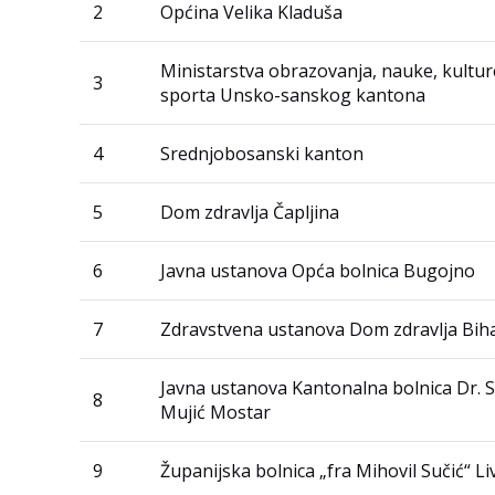
2
Općina Velika Kladuša
Ministarstva obrazovanja, nauke, kulture
3
sporta Unsko-sanskog kantona
4
Srednjobosanski kanton
5
Dom zdravlja Čapljina
6
Javna ustanova Opća bolnica Bugojno
7
Zdravstvena ustanova Dom zdravlja Bih
Javna ustanova Kantonalna bolnica Dr. S
8
Mujić Mostar
9
Županijska bolnica „fra Mihovil Sučić“ L