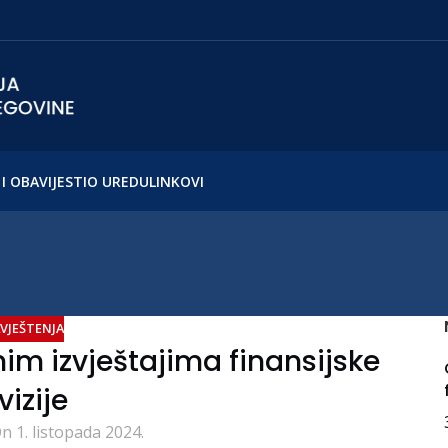
I OBAVIJESTI
O UREDU
LINKOVI
VJEŠTENJA
im izvještajima finansijske
vizije
n 1. listopada 2024.