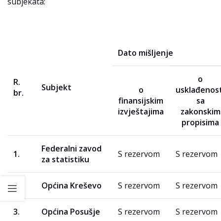
subjekata:
Dato mišljenje
o
R.
Subjekt
o
usklađenost
br.
finansijskim
sa
izvještajima
zakonskim
propisima
Federalni zavod
1.
S rezervom
S rezervom
za statistiku
2.
Općina Kreševo
S rezervom
S rezervom
3.
Općina Posušje
S rezervom
S rezervom