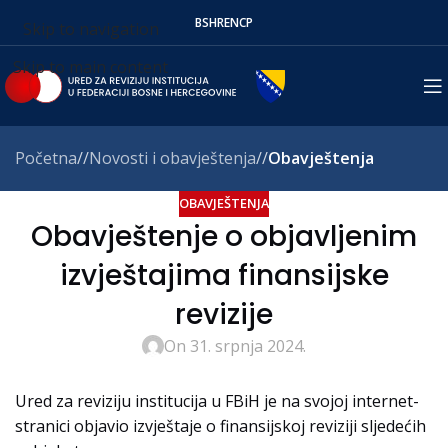
BS
HR
EN
СР
Skip to navigation
Skip to main content
Početna
/
Novosti i obavještenja
/
Obavještenja
OBAVJEŠTENJA
Obavještenje o objavljenim
izvještajima finansijske
revizije
On 31. srpnja 2024.
Ured za reviziju institucija u FBiH je na svojoj internet-
stranici objavio izvještaje o finansijskoj reviziji sljedećih