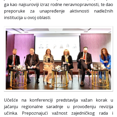
ga kao najsuroviji izraz rodne neravnopravnosti, te dao
preporuke za unapređenje aktivnosti nadležnih
institucija u ovoj oblasti.
Učešće na konferenciji predstavlja važan korak u
jačanju regionalne saradnje u provođenju revizija
učinka. Prepoznajući važnost zajedničkog rada i