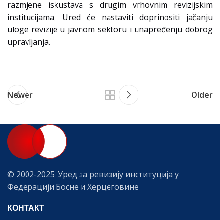
razmjene iskustava s drugim vrhovnim revizijskim
institucijama, Ured će nastaviti doprinositi jačanju
uloge revizije u javnom sektoru i unapređenju dobrog
upravljanja.
Newer
Older
© 2002-2025. Уред за ревизију институција у
Федерацији Босне и Херцеговине
КОНТАКТ