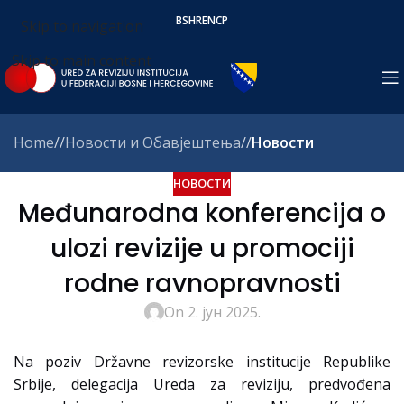
BS
HR
EN
СР
Skip to navigation
Skip to main content
Home
/
Новости и Обавјештења
/
Новости
НОВОСТИ
Međunarodna konferencija o
ulozi revizije u promociji
rodne ravnopravnosti
On 2. јун 2025.
Na poziv Državne revizorske institucije Republike
Srbije, delegacija Ureda za reviziju, predvođena