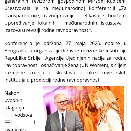
generalnim revizorom, gospodinom Mirzom Kudićem,
učestvovala je na međunarodnoj konferenciji „Za
transparentnije, ravnopravnije i efikasnije budžete:
Upoređivanje lokalnih i međunarodnih iskustava i
izazova u reviziji rodne ravnopravnosti“.
Konferencija je održana 27. maja 2025. godine u
Beogradu, u organizaciji Državne revizorske institucije
Republike Srbije i Agencije Ujedinjenih nacija za rodnu
ravnopravnost i osnaživanje žena (UN Women), s ciljem
razmjene znanja i iskustava o ulozi revizorskih
institucija u promociji rodne ravnopravnosti.
Nakon
uvodnih
izlaganja
rukovodstva
DRI i
zvaničnika