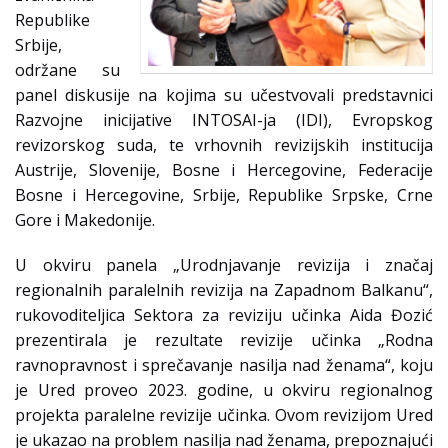
Republike
Srbije,
održane su
panel diskusije na kojima su učestvovali predstavnici
Razvojne inicijative INTOSAI-ja (IDI), Evropskog
revizorskog suda, te vrhovnih revizijskih institucija
Austrije, Slovenije, Bosne i Hercegovine, Federacije
Bosne i Hercegovine, Srbije, Republike Srpske, Crne
Gore i Makedonije.
U okviru panela „Urodnjavanje revizija i značaj
regionalnih paralelnih revizija na Zapadnom Balkanu“,
rukovoditeljica Sektora za reviziju učinka Aida Đozić
prezentirala je rezultate revizije učinka „Rodna
ravnopravnost i sprečavanje nasilja nad ženama“, koju
je Ured proveo 2023. godine, u okviru regionalnog
projekta paralelne revizije učinka. Ovom revizijom Ured
je ukazao na problem nasilja nad ženama, prepoznajući