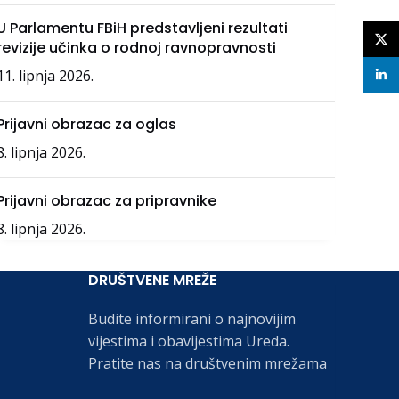
U Parlamentu FBiH predstavljeni rezultati
X
revizije učinka o rodnoj ravnopravnosti
11. lipnja 2026.
linke
Prijavni obrazac za oglas
8. lipnja 2026.
Prijavni obrazac za pripravnike
8. lipnja 2026.
DRUŠTVENE MREŽE
Budite informirani o najnovijim
vijestima i obavijestima Ureda.
Pratite nas na društvenim mrežama