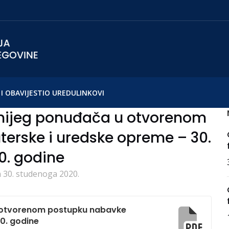
I OBAVIJESTI
O UREDU
LINKOVI
jnijeg ponuđača u otvorenom
erske i uredske opreme – 30.
20. godine
 30. studenoga 2020.
u otvorenom postupku nabavke
20. godine