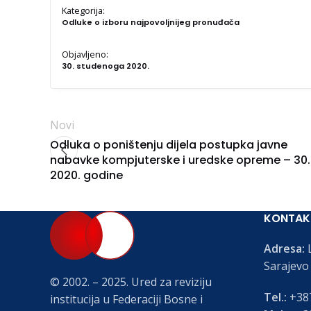
Kategorija:
Odluke o izboru najpovoljnijeg pronuđača
Objavljeno:
30. studenoga 2020.
Novi
Odluka o poništenju dijela postupka javne
nabavke kompjuterske i uredske opreme – 30. 
2020. godine
KONTAK
Adresa:
L
Sarajevo
© 2002. – 2025. Ured za reviziju
Tel.:
+387
institucija u Federaciji Bosne i