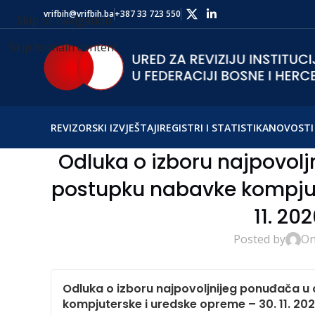
vrifbih@vrifbih.ba
+387 33 723 550
Skip to navigation
Skip to main content
REVIZORSKI IZVJEŠTAJI
REGISTRI I STATISTIKA
NOVOSTI 
Odluka o izboru najpovol
postupku nabavke kompjut
11. 20
Posted by
On
Odluka o izboru najpovoljnijeg ponuđača 
kompjuterske i uredske opreme – 30. 11. 20