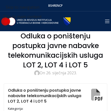
BS
HR
EN
СР
Skip to navigation
Skip to main content
Odluka o poništenju
postupka javne nabavke
telekomunikacijskih usluga
LOT 2, LOT 4 i LOT 5
On 26. siječnja 2023.
Odluka o poništenju postupka javne
nabavke telekomunikacijskih usluga
LOT 2, LOT 4 i LOT 5
Kategorija: