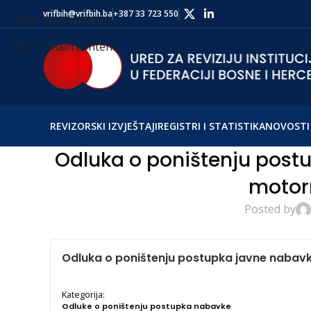
vrifbih@vrifbih.ba
+387 33 723 550
Skip to navigation
Skip to main content
REVIZORSKI IZVJEŠTAJI
REGISTRI I STATISTIKA
NOVOSTI 
Odluka o poništenju post
motorn
Posted by
Odluka o poništenju postupka javne nabavk
Kategorija:
Odluke o poništenju postupka nabavke