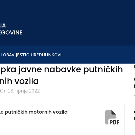
I OBAVIJESTI
O UREDU
LINKOVI
upka javne nabavke putničkih
ih vozila
On 28. lipnja 2022.
e putničkih motornih vozila