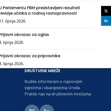
U Parlamentu FBiH predstavljeni rezultati
X
revizije učinka o rodnoj ravnopravnosti
11. lipnja 2026.
linke
Prijavni obrazac za oglas
8. lipnja 2026.
Prijavni obrazac za pripravnike
8. lipnja 2026.
DRUŠTVENE MREŽE
Budite informirani o najnovijim
vijestima i obavijestima Ureda.
Pratite nas na društvenim mrežama