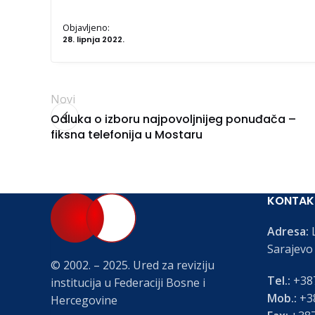
Objavljeno:
28. lipnja 2022.
Novi
Odluka o izboru najpovoljnijeg ponuđača –
fiksna telefonija u Mostaru
KONTAK
Adresa:
L
Sarajevo
© 2002. – 2025. Ured za reviziju
Tel.:
+387
institucija u Federaciji Bosne i
Mob.:
+38
Hercegovine