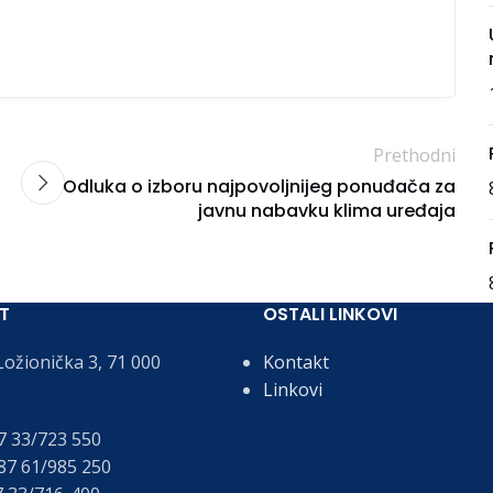
Prethodni
Odluka o izboru najpovoljnijeg ponuđača za
javnu nabavku klima uređaja
T
OSTALI LINKOVI
ožionička 3, 71 000
Kontakt
Linkovi
 33/723 550
7 61/985 250