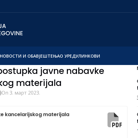
НОВОСТИ И ОБАВЈЕШТЕЊА
О УРЕДУ
ЛИНКОВИ
 postupka javne nabavke
kog materijala
On 3. март 2023.
e kancelarijskog materijala