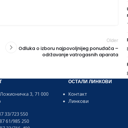
Older
Odluka o izboru najpovoljnijeg ponuđača –
održavanje vatrogasnih aparata
Т
ОСТАЛИ ЛИНКОВИ
Ложионичка 3, 71 000
Контакт
о
Линкови
7 33/723 550
7 61/985 250