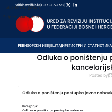
vrifbih@vrifbih.ba
+387 33 723 550
Skip to navigation
Skip to main content
РЕВИЗОРСКИ ИЗВЈЕШТАЈИ
РЕГИСТРИ И СТАТИСТИКА
Odluka o poništenju
kancelarijs
Posted by
Odluka o poništenju postupka javne nabavk
Kategorija:
Odluke o poništenju postupka nabavke