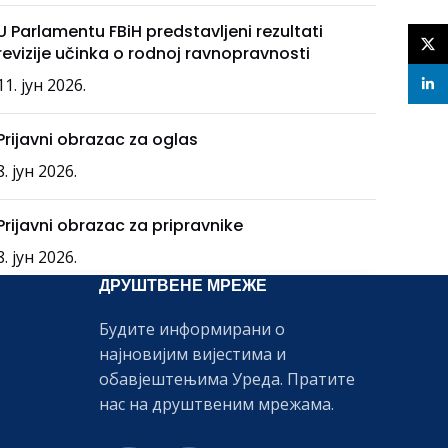
U Parlamentu FBiH predstavljeni rezultati
X
revizije učinka o rodnoj ravnopravnosti
11. јун 2026.
linke
Prijavni obrazac za oglas
8. јун 2026.
Prijavni obrazac za pripravnike
8. јун 2026.
ДРУШТВЕНЕ МРЕЖЕ
Будите информирани о
најновијим вијестима и
обавјештењима Уреда. Пратите
нас на друштвеним мрежама.