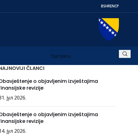
BS
HR
EN
СР
NAJNOVIJI ČLANCI
Obavještenje o objavljenim izvještajima
finansijske revizije
31. јул 2026.
Obavještenje o objavljenim izvještajima
finansijske revizije
14. јул 2026.