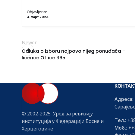
Objavljeno:
3. март 2023.
Newer
Odluka o izboru najpovolnijeg ponuđača –
licence Office 365
КОНТАК
Адреса:
Сарајев
© 2002-2025. Уред за ревизију
Тел.:
+38
институција у Федерацији Босне и
Моб.:
++8
Херцеговине