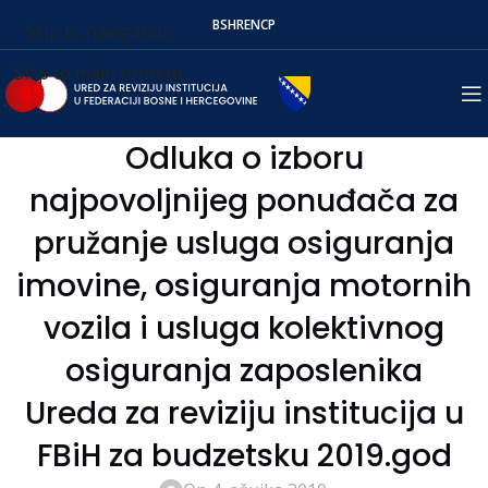
BS
HR
EN
СР
Skip to navigation
Skip to main content
Odluka o izboru
najpovoljnijeg ponuđača za
pružanje usluga osiguranja
imovine, osiguranja motornih
vozila i usluga kolektivnog
osiguranja zaposlenika
Ureda za reviziju institucija u
FBiH za budzetsku 2019.god