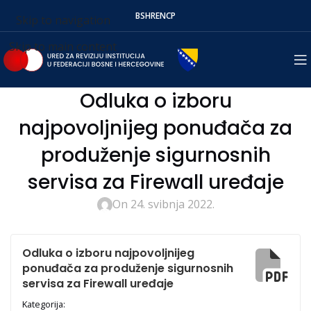
BS
HR
EN
СР
Skip to navigation
Skip to main content
Odluka o izboru
najpovoljnijeg ponuđača za
produženje sigurnosnih
servisa za Firewall uređaje
On 24. svibnja 2022.
Odluka o izboru najpovoljnijeg
ponuđača za produženje sigurnosnih
servisa za Firewall uređaje
Kategorija: