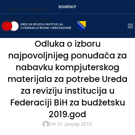
BS
HR
EN
СР
Skip to navigation
Skip to main content
Odluka o izboru
najpovoljnijeg ponuđača za
nabavku kompjuterskog
materijala za potrebe Ureda
za reviziju institucija u
Federaciji BiH za budžetsku
2019.god
On 31. јануар 2019.