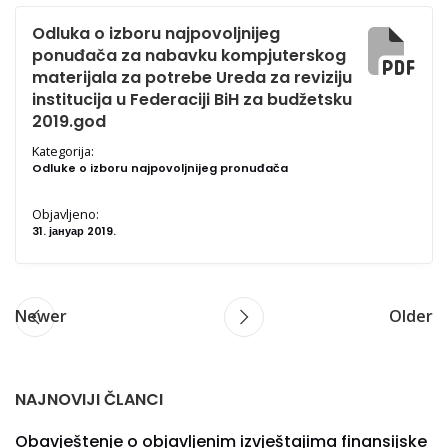
Odluka o izboru najpovoljnijeg
ponuđača za nabavku kompjuterskog
materijala za potrebe Ureda za reviziju
institucija u Federaciji BiH za budžetsku
2019.god
Kategorija:
Odluke o izboru najpovoljnijeg pronuđača
Objavljeno:
31. јануар 2019.
Newer
Older
NAJNOVIJI ČLANCI
Obavještenje o objavljenim izvještajima finansijske