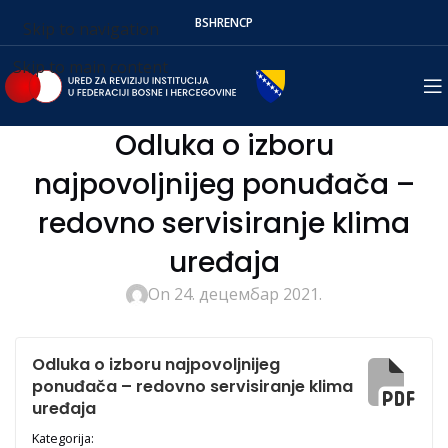
BS
HR
EN
СР
Skip to navigation
Skip to main content
Odluka o izboru
najpovoljnijeg ponuđača –
redovno servisiranje klima
uređaja
On 24. децембар 2021.
Odluka o izboru najpovoljnijeg
ponuđača – redovno servisiranje klima
uređaja
Kategorija: