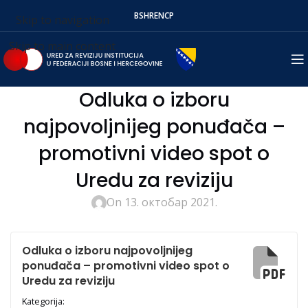
BS
HR
EN
СР
Skip to navigation
Skip to main content
Odluka o izboru
najpovoljnijeg ponuđača –
promotivni video spot o
Uredu za reviziju
On 13. октобар 2021.
Odluka o izboru najpovoljnijeg
ponuđača – promotivni video spot o
Uredu za reviziju
Kategorija: