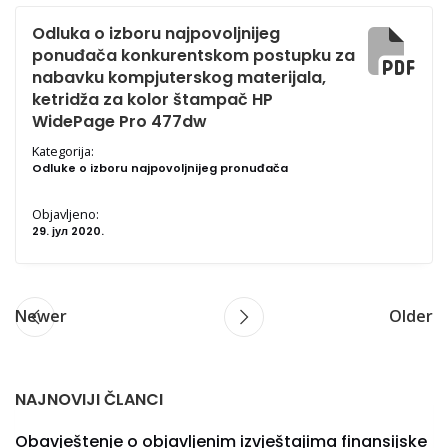
Odluka o izboru najpovoljnijeg
ponuđača konkurentskom postupku za
nabavku kompjuterskog materijala,
ketridža za kolor štampač HP
WidePage Pro 477dw
Kategorija:
Odluke o izboru najpovoljnijeg pronuđača
Objavljeno:
29. јул 2020.
Newer
Older
NAJNOVIJI ČLANCI
Obavještenje o objavljenim izvještajima finansijske