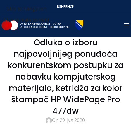
BS
HR
EN
СР
Skip to navigation
Skip to main content
Odluka o izboru
najpovoljnijeg ponuđača
konkurentskom postupku za
nabavku kompjuterskog
materijala, ketridža za kolor
štampač HP WidePage Pro
477dw
On 29. јул 2020.