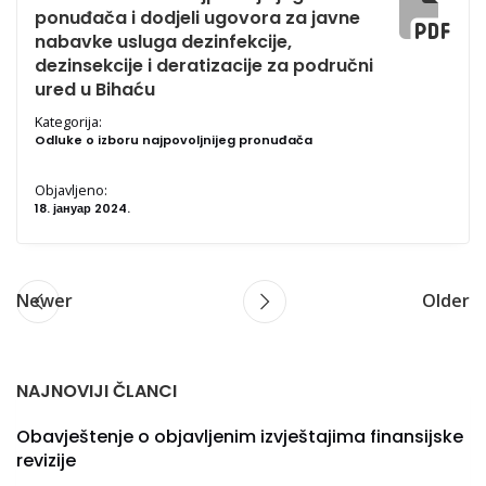
ponuđača i dodjeli ugovora za javne
nabavke usluga dezinfekcije,
dezinsekcije i deratizacije za područni
ured u Bihaću
Kategorija:
Odluke o izboru najpovoljnijeg pronuđača
Objavljeno:
18. јануар 2024.
Newer
Older
NAJNOVIJI ČLANCI
Obavještenje o objavljenim izvještajima finansijske
revizije