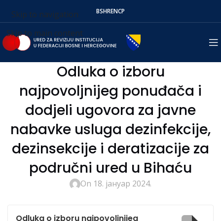
BS
HR
EN
СР
Skip to navigation
Skip to main content
Odluka o izboru
najpovoljnijeg ponuđača i
dodjeli ugovora za javne
nabavke usluga dezinfekcije,
dezinsekcije i deratizacije za
područni ured u Bihaću
On 18. јануар 2024.
Odluka o izboru najpovoljnijeg