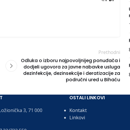
Prethodni
Odluka o izboru najpovoljnijeg ponuđača i
dodjeli ugovora za javne nabavke usluga
dezinfekcije, dezinsekcije i deratizacije za
područni ured u Bihaću
T
OSTALI LINKOVI
ožionička 3, 71 000
Kontakt
Linkovi