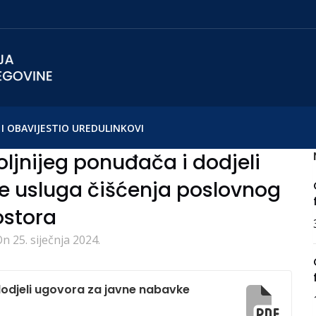
I OBAVIJESTI
O UREDU
LINKOVI
ljnijeg ponuđača i dodjeli
e usluga čišćenja poslovnog
ostora
n 25. siječnja 2024.
dodjeli ugovora za javne nabavke