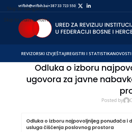
vrifbih@vrifbih.ba
+387 33 723 550
Skip to navigation
Skip to main content
REVIZORSKI IZVJEŠTAJI
REGISTRI I STATISTIKA
NOVOSTI 
Odluka o izboru najpovo
ugovora za javne nabavk
pr
Posted by
O
Odluka o izboru najpovoljnijeg ponuđača i 
usluga čišćenja poslovnog prostora