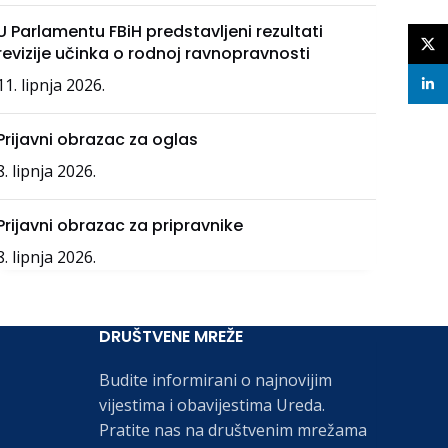
U Parlamentu FBiH predstavljeni rezultati
X
revizije učinka o rodnoj ravnopravnosti
11. lipnja 2026.
linke
Prijavni obrazac za oglas
8. lipnja 2026.
Prijavni obrazac za pripravnike
8. lipnja 2026.
DRUŠTVENE MREŽE
Budite informirani o najnovijim
vijestima i obavijestima Ureda.
Pratite nas na društvenim mrežama