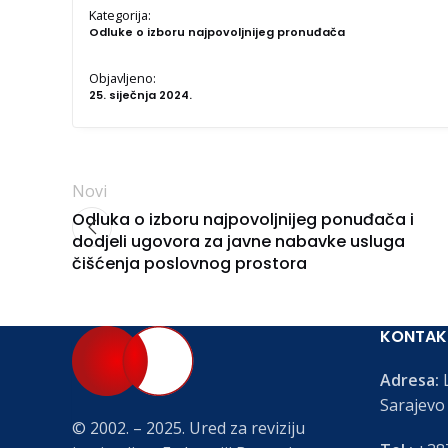
Kategorija:
Odluke o izboru najpovoljnijeg pronuđača
Objavljeno:
25. siječnja 2024.
Novi
Odluka o izboru najpovoljnijeg ponuđača i
dodjeli ugovora za javne nabavke usluga
čišćenja poslovnog prostora
KONTAK
Adresa:
L
Sarajevo
© 2002. – 2025. Ured za reviziju