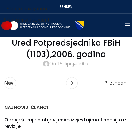
BS
HR
EN
Skip to navigation
Skip to main content
Ured Potpredsjednika FBiH
(1103),2006. godina
On 15. lipnja 2007.
Novi
Prethodni
NAJNOVIJI ČLANCI
Obavještenje o objavljenim izvještajima finansijske
revizije