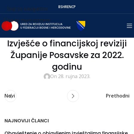
BS
HR
EN
СР
Skip to navigation
Skip to main content
Izvješće o financijskoj reviziji
Županije Posavske za 2022.
godinu
On 28. rujna 2023.
Novi
Prethodni
NAJNOVIJI ČLANCI
Obavještenje o objavljenim izvještajima finansijske