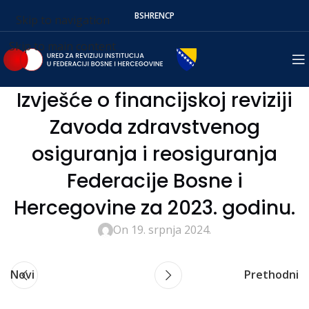
BS
HR
EN
СР
Skip to navigation
Skip to main content
Izvješće o financijskoj reviziji
Zavoda zdravstvenog
osiguranja i reosiguranja
Federacije Bosne i
Hercegovine za 2023. godinu.
On 19. srpnja 2024.
Novi
Prethodni