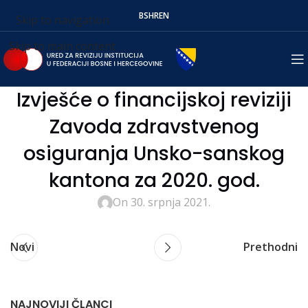
BS
HR
EN
Skip to navigation
Skip to main content
Izvješće o financijskoj reviziji
Zavoda zdravstvenog
osiguranja Unsko-sanskog
kantona za 2020. god.
On 30. srpnja 2021.
Novi
Prethodni
NAJNOVIJI ČLANCI