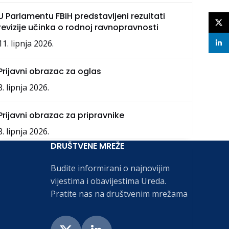
U Parlamentu FBiH predstavljeni rezultati
X
revizije učinka o rodnoj ravnopravnosti
11. lipnja 2026.
linke
Prijavni obrazac za oglas
8. lipnja 2026.
Prijavni obrazac za pripravnike
8. lipnja 2026.
DRUŠTVENE MREŽE
Budite informirani o najnovijim
vijestima i obavijestima Ureda.
Pratite nas na društvenim mrežama