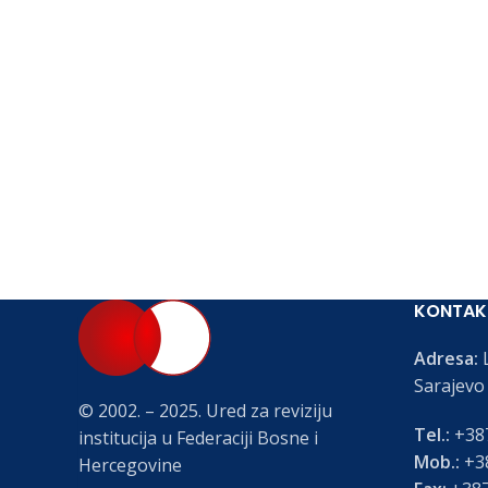
KONTAK
Adresa:
L
Sarajevo
© 2002. – 2025. Ured za reviziju
Tel.:
+387
institucija u Federaciji Bosne i
Mob.:
+38
Hercegovine