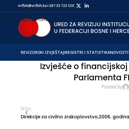
vrifbih@vrifbih.ba
+387 33 723 550
Skip to navigation
Skip to main content
REVIZORSKI IZVJEŠTAJI
REGISTRI I STATISTIKA
NOVOSTI 
Izvješće o financijskoj
Parlamenta FB
Posted by
Novi
Direkcije za civilno zrakoplovstvo,2006. godin