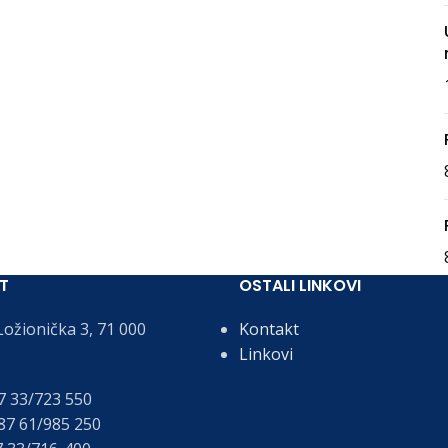
T
OSTALI LINKOVI
ožionička 3, 71 000
Kontakt
Linkovi
 33/723 550
7 61/985 250