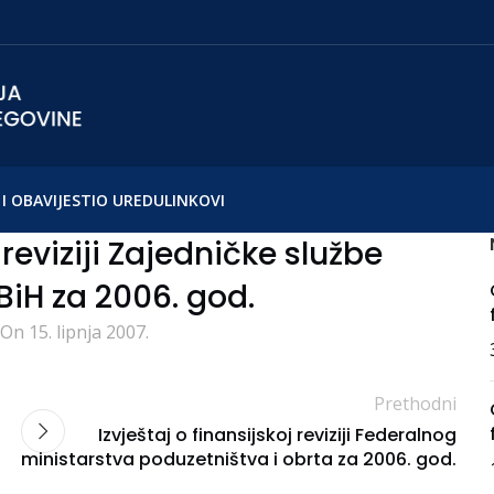
I OBAVIJESTI
O UREDU
LINKOVI
 reviziji Zajedničke službe
iH za 2006. god.
On 15. lipnja 2007.
Prethodni
Izvještaj o finansijskoj reviziji Federalnog
a
ministarstva poduzetništva i obrta za 2006. god.