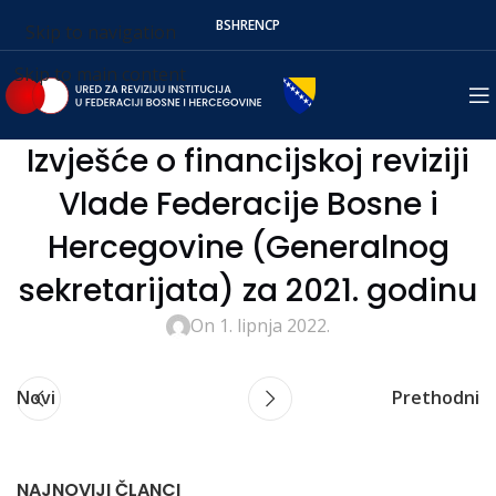
BS
HR
EN
СР
Skip to navigation
Skip to main content
Izvješće o financijskoj reviziji
Vlade Federacije Bosne i
Hercegovine (Generalnog
sekretarijata) za 2021. godinu
On 1. lipnja 2022.
Novi
Prethodni
NAJNOVIJI ČLANCI