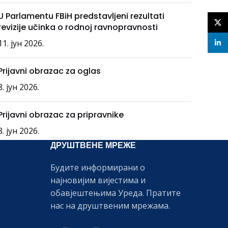
U Parlamentu FBiH predstavljeni rezultati
X
revizije učinka o rodnoj ravnopravnosti
11. јун 2026.
linke
Prijavni obrazac za oglas
8. јун 2026.
Prijavni obrazac za pripravnike
8. јун 2026.
ДРУШТВЕНЕ МРЕЖЕ
Будите информирани о
најновијим вијестима и
обавјештењима Уреда. Пратите
нас на друштвеним мрежама.