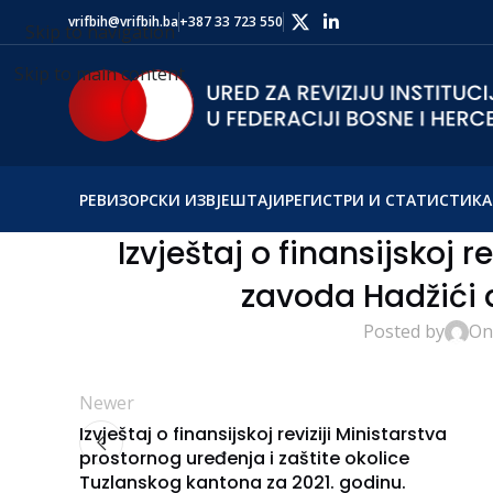
vrifbih@vrifbih.ba
+387 33 723 550
Skip to navigation
Skip to main content
РЕВИЗОРСКИ ИЗВЈЕШТАЈИ
РЕГИСТРИ И СТАТИСТИКА
Izvještaj o finansijskoj 
zavoda Hadžići d
Posted by
On
Newer
Izvještaj o finansijskoj reviziji Ministarstva
prostornog uređenja i zaštite okolice
Tuzlanskog kantona za 2021. godinu.