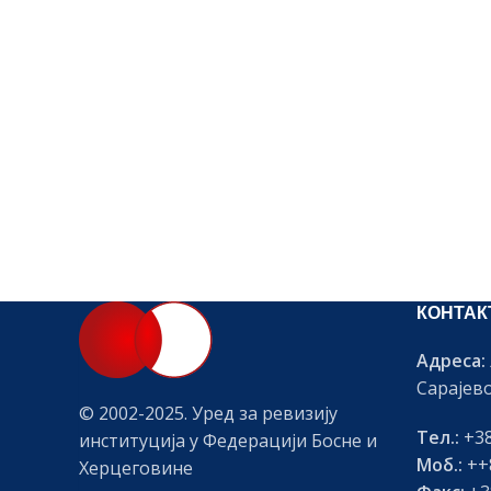
КОНТАК
Адреса:
Сарајев
© 2002-2025. Уред за ревизију
Тел.:
+38
институција у Федерацији Босне и
Моб.:
++8
Херцеговине