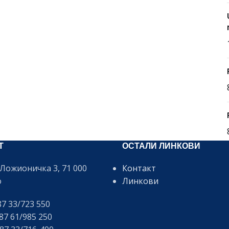
Т
ОСТАЛИ ЛИНКОВИ
Ложионичка 3, 71 000
Контакт
о
Линкови
7 33/723 550
7 61/985 250