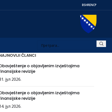
BS
HR
EN
СР
NAJNOVIJI ČLANCI
Obavještenje o objavljenim izvještajima
finansijske revizije
31. јул 2026.
Obavještenje o objavljenim izvještajima
finansijske revizije
14. јул 2026.